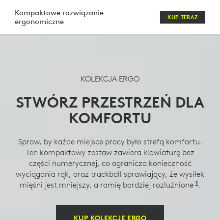
ZESTAW
Kompaktowe rozwiązanie
KUP TERAZ
ergonomiczne
KOMFORTOWEJ
MYSZY,
KLAWIATURY,
KOLEKCJA ERGO
SŁUCHAWEK
STWÓRZ PRZESTRZEŃ DLA
I
KOMFORTU
KAMERY
INTERNETOWEJ
Spraw, by każde miejsce pracy było strefą komfortu.
LOGITECH
Ten kompaktowy zestaw zawiera klawiaturę bez
części numerycznej, co ogranicza konieczność
wyciągania rąk, oraz trackball sprawiający, że wysiłek
1
mięśni jest mniejszy, a ramię bardziej rozluźnione
W por
.
KUP KOLEKCJĘ ERGO