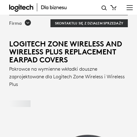
POKROWCE
NA
Firma
SKONTAKTUJ SIĘ Z DZIAŁEM SPRZEDAŻY
WYMIENNE
WKŁADKI
LOGITECH ZONE WIRELESS AND
WIRELESS PLUS REPLACEMENT
DOUSZNE
EARPAD COVERS
LOGITECH
Pokrowce na wymienne wkładki douszne
ZONE
zaprojektowane dla Logitech Zone Wireless i Wireless
WIRELESS
Plus
I
WIRELESS
PLUS