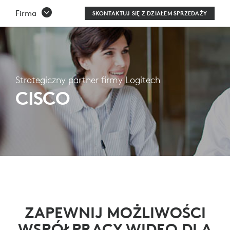
STRATEGICZNY
Firma
SKONTAKTUJ SIĘ Z DZIAŁEM SPRZEDAŻY
PARTNER
FIRMY
LOGITECH
Strategiczny partner firmy Logitech
—
CISCO
CISCO
ZAPEWNIJ MOŻLIWOŚCI
WSPÓŁPRACY WIDEO DLA