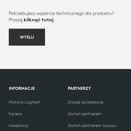
Potrzebujesz wsparcia technicznego dla produktu?
Proszę
kliknąć tutaj
.
WYŚLIJ
INFORMACJE
PARTNERZY
Historia Logitech
Znajdź sprzedawcę
Kariera
Zostań partnerem
Inwestorzy
Zostań partnerem sojuszu