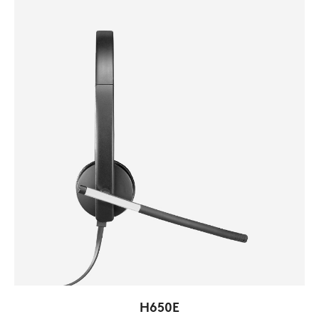
H650E