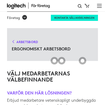
LÖSNINGAR
FÖR
Företag
KONTAKTA SÄLJAVDELNINGEN
ERGO-
ARBETSBORD
FÖR
ARBETSBORD
MICROSOFT
ERGONOMISKT ARBETSBORD
TEAMS
VÄLJ MEDARBETARNAS
VÄLBEFINNANDE
VARFÖR DEN HÄR LÖSNINGEN?
Erbjud medarbetare vetenskapligt underbyggda