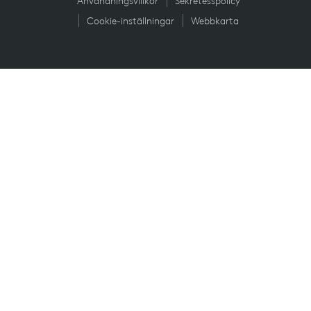
Användningsvillkor
Sekretesspolicy
Cookie-inställningar
Webbkarta