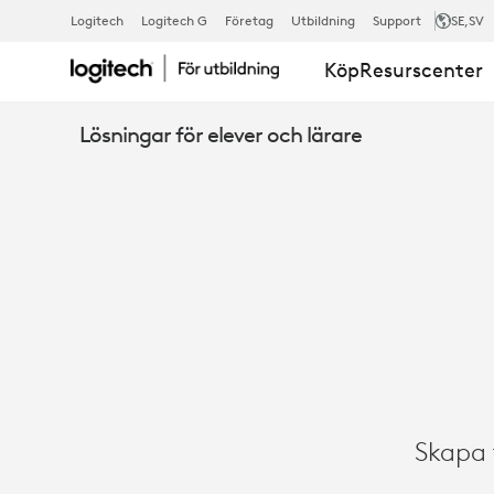
NUTIDENS
Logitech
Logitech G
Företag
Utbildning
Support
SE
,SV
Köp
Resurscenter
KLASSRUM
Lösningar för elever och lärare
–
HYBRIDINLÄ
Skapa f