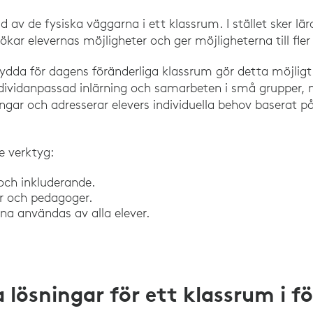
ad av de fysiska väggarna i ett klassrum. I stället sker l
tökar elevernas möjligheter och ger möjligheterna till fler 
ydda för dagens föränderliga klassrum gör detta möjligt
dividanpassad inlärning och samarbeten i små grupper, mö
gar och adresserar elevers individuella behov baserat på
e verktyg:
g och inkluderande.
er och pedagoger.
nna användas av alla elever.
 lösningar för ett klassrum i f