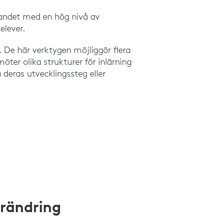
ärandet med en hög nivå av
elever.
. De här verktygen möjliggör flera
ter olika strukturer för inlärning
 deras utvecklingssteg eller
örändring