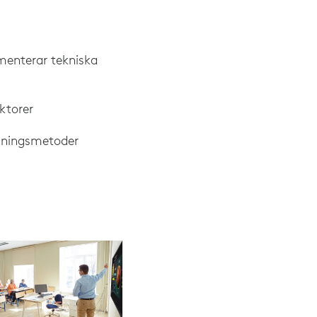
menterar tekniska
ktorer
sningsmetoder