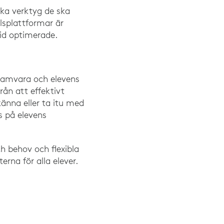
ska verktyg de ska
splattformar är
tid optimerade.
gramvara och elevens
rån att effektivt
känna eller ta itu med
s på elevens
h behov och flexibla
rna för alla elever.