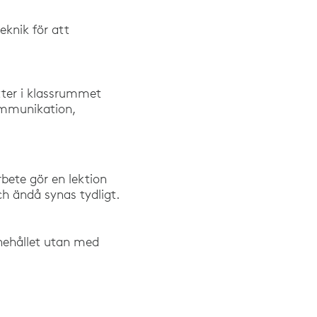
eknik för att
itter i klassrummet
kommunikation,
bete gör en lektion
h ändå synas tydligt.
nehållet utan med