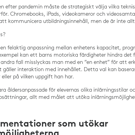
den efter pandemin måste de strategiskt välja vilka tekni
för. Chromebooks, iPads, videokameror och videosamtal
r att kommunicera utbildningsinnehåll, men de är inte all
as?
t en felaktig anpassning mellan enhetens kapacitet, pro
 exempel kan ett barns motoriska färdigheter hindra det f
I andra fall misslyckas man med en ”en enhet” för att er
t gäller interaktion med innehållet. Detta val kan basera
 eller på vilken uppgift han har.
a åldersanpassade för elevernas olika inlärningsstilar oc
sättningar, allt med målet att utöka inlärningsmöjlighete
ementationer som utökar
möjligheterna