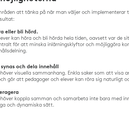
mråden att tänka på när man väljer och implementerar t
sultat:
 eller bli hörd.
 elever kan höra och bli hörda hela tiden, oavsett var de s
ntralt för att minska inlärningsklyftor och möjliggöra 
hållsdelning.
 synas och dela innehåll
behöver visuella sammanhang. Enkla saker som att visa ar
h gör att pedagoger och elever kan röra sig naturligt oc
eragera
 behöver koppla samman och samarbeta inte bara med in
iga och dynamiska sätt.