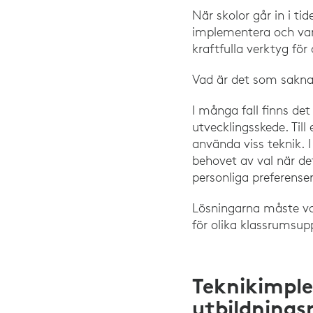
När skolor går in i ti
implementera och var
kraftfulla verktyg fö
Vad är det som sakn
I många fall finns de
utvecklingsskede. Till
använda viss teknik. 
behovet av val när de
personliga preferenser
Lösningarna måste var
för olika klassrumsupp
Teknikimpl
utbildnings