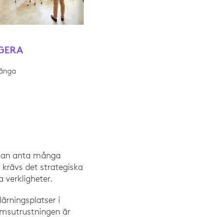
GERA
länga
” kan anta många
 krävs det strategiska
 verkligheter.
lärningsplatser i
rumsutrustningen är