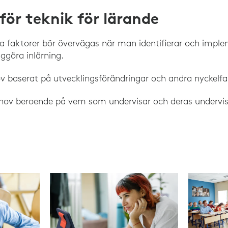
ör teknik för lärande
a faktorer bör övervägas när man identifierar och imple
iggöra inlärning.
v baserat på utvecklingsförändringar och andra nyckelfa
ehov beroende på vem som undervisar och deras undervi