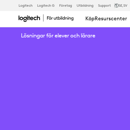
UNIVERSITÄE
Logitech
Logitech G
Företag
Utbildning
Support
SE
,SV
Köp
Resurscenter
BASEL
Lösningar för elever och lärare
-
KONFERENS