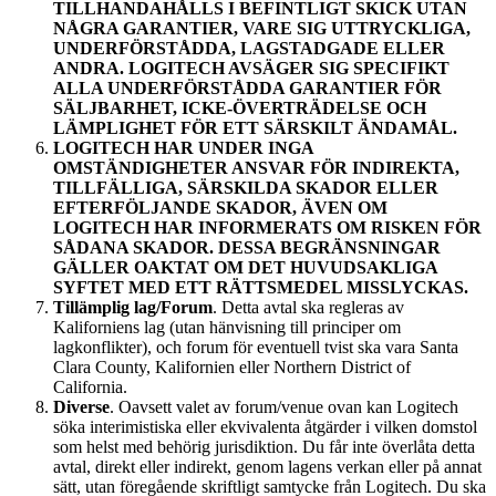
TILLHANDAHÅLLS I BEFINTLIGT SKICK UTAN
NÅGRA GARANTIER, VARE SIG UTTRYCKLIGA,
UNDERFÖRSTÅDDA, LAGSTADGADE ELLER
ANDRA. LOGITECH AVSÄGER SIG SPECIFIKT
ALLA UNDERFÖRSTÅDDA GARANTIER FÖR
SÄLJBARHET, ICKE-ÖVERTRÄDELSE OCH
LÄMPLIGHET FÖR ETT SÄRSKILT ÄNDAMÅL.
LOGITECH HAR UNDER INGA
OMSTÄNDIGHETER ANSVAR FÖR INDIREKTA,
TILLFÄLLIGA, SÄRSKILDA SKADOR ELLER
EFTERFÖLJANDE SKADOR, ÄVEN OM
LOGITECH HAR INFORMERATS OM RISKEN FÖR
SÅDANA SKADOR. DESSA BEGRÄNSNINGAR
GÄLLER OAKTAT OM DET HUVUDSAKLIGA
SYFTET MED ETT RÄTTSMEDEL MISSLYCKAS.
Tillämplig lag/Forum
. Detta avtal ska regleras av
Kaliforniens lag (utan hänvisning till principer om
lagkonflikter), och forum för eventuell tvist ska vara Santa
Clara County, Kalifornien eller Northern District of
California.
Diverse
. Oavsett valet av forum/venue ovan kan Logitech
söka interimistiska eller ekvivalenta åtgärder i vilken domstol
som helst med behörig jurisdiktion. Du får inte överlåta detta
avtal, direkt eller indirekt, genom lagens verkan eller på annat
sätt, utan föregående skriftligt samtycke från Logitech. Du ska