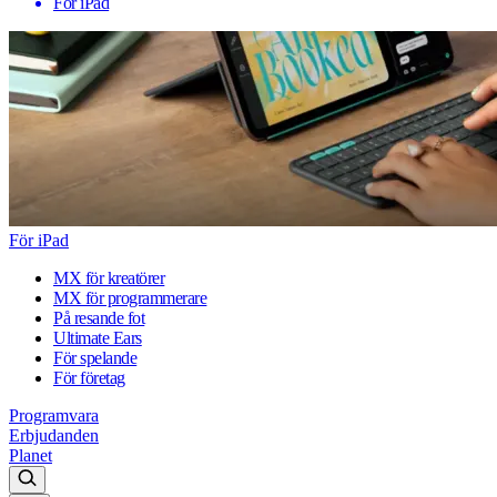
För iPad
För iPad
MX för kreatörer
MX för programmerare
På resande fot
Ultimate Ears
För spelande
För företag
Programvara
Erbjudanden
Planet