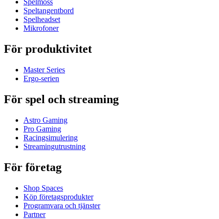
Spelmöss
Speltangentbord
Spelheadset
Mikrofoner
För produktivitet
Master Series
Ergo-serien
För spel och streaming
Astro Gaming
Pro Gaming
Racingsimulering
Streamingutrustning
För företag
Shop Spaces
Köp företagsprodukter
Programvara och tjänster
Partner