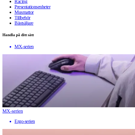
Racing
Presentationsenheter
Musmattor
Tillbehör
Bästsäljare
Handla på ditt sätt
MX-serien
MX-serien
Ergo-serien