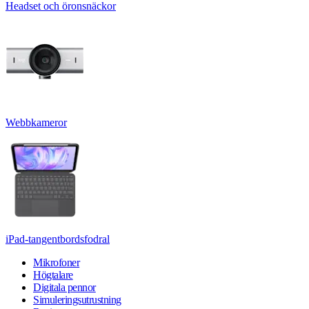
Headset och öronsnäckor
Webbkameror
iPad-tangentbordsfodral
Mikrofoner
Högtalare
Digitala pennor
Simuleringsutrustning