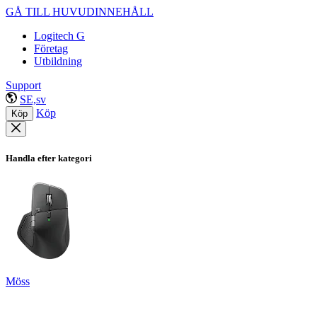
GÅ TILL HUVUDINNEHÅLL
Logitech G
Företag
Utbildning
Support
SE,sv
Köp
Köp
Handla efter kategori
Möss