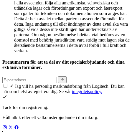
i alla avseenden följa alla amerikanska, schweiziska och
utländska lagar och förordningar om export och återexport
som gäller för tekniken och dokumentationen som anges här.
Detta är hela avtalet mellan parterna avseende föremålet för
detta. Inga undantag till eller ändringar av detta avtal ska vara
giltiga såvida dessa inte skriftligen har undertecknats av
parterna. Om någon bestämmelse i detta avtal bedöms av en
domstol med behörig jurisdiktion vara stridig mot lagen ska de
återstående bestämmelserna i detta avtal förbli i full kraft och
verkan.
Prenumerera för att ta del av ditt specialerbjudande och dina
exklusiva förmåner.
Jag vill ha personlig marknadsföring från Logitech. Du kan
när som helst avregistrera dig. Se vår
integritetspolicy.
Tack för din registrering.
Håll utkik efter ett välkomsterbjudande i din inkorg.