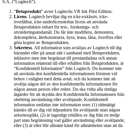
S.A. (“Logitech”).
“
Betaprodukt
” avser Logitechs VR Ink Pilot Edition.
Licens
. Logitech beviljar dig en icke-exklusiv, icke-
överlåtbar, icke-underlicensierbar licens att använda
Betaprodukten enbart för test-, forsknings- och
utvärderingsändamål. Du får inte modifiera, demontera,
dekompilera, återkonstruera, hyra, leasa, låna, överföra eller
göra kopior av Betaprodukten.
Sekretess
. All information som avslöjas av Logitech till dig
härunder eller på annat sätt i samband med Betaprodukten,
inklusive men inte begränsat till prestandadata och annan
information relaterad till eller erhållen från Betaprodukten, är
“Konfidentiell Information” från Logitech. Du kommer inte
att använda den konfidentiella informationen förutom vid
behov i enlighet med detta avtal, och du kommer inte att
avslöja någon del av den konfidentiella informationen för
någon annan person eller enhet. Du ska vidta alla rimliga
åtgärder för att skydda den Konfidentiella Informationen från
obehörig användning eller avslöjande. Konfidentiell
information omfattar inte information som: (1) rättmätigt
kändes till av dig vid tidpunkten för avslöjande utan någon
sekretessplikt, (2) är lagenligt erhållen av dig från en tredje
part utan begränsning vad gäller användning eller avslöjande,
eller (3) är eller blir allmänt känd för allmänheten utan att du