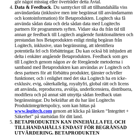
gör något misstag eller överträder detta Avtal.
Data & Feedback
. Du samtycker till att tillhandahålla viss
användardata (inklusive men inte begränsat till användarnamn
och kontoinformation) för Betaprodukten. Logitech ska få
använda sådan data och dela sådan data med Logitechs
partners för programmets syften. Vidare ska du från tid till
annan ge feedback till Logitech angående funktionaliteten och
prestandan hos Betaprodukten enligt rimlig begäran från
Logitech, inklusive, utan begränsning, att identifiera
potentiella fel och förbättringar. Du kan också bli inbjuden att
delta i enkäter angående Betaprodukten. Feedback som ges
till Logitech genom någon av de föregående metoderna i
samband med Betaprodukten kan användas av Logitech och
dess partners för att förbättra produkter, tjänster och/eller
funktioner, och i enlighet med det ska Logitech ha en icke-
exklusiv, evig, oåterkallelig, royaltyfri, global rätt och licens
att använda, reproducera, avslöja, underlicensiera, distribuera,
modifiera och på annat sätt utnyttja sådan feedback utan
begränsningar. Du bekräftar att du har läst Logitechs
Produktintegritetspolicy, som kan hittas på
www.logitech.com
genom att klicka på länken “Integritet +
Säkerhet” på startsidan för ditt land.
BETAPRODUKTEN KAN INNEHÅLLA FEL OCH
TILLHANDAHÅLLS ENDAST FÖR BEGRÄNSAD
UTVÄRDERING. BETAPRODUKTEN