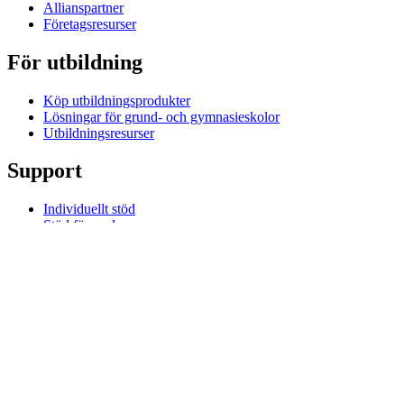
Allianspartner
Företagsresurser
För utbildning
Köp utbildningsprodukter
Lösningar för grund- och gymnasieskolor
Utbildningsresurser
Support
Individuellt stöd
Stöd för spel
Stöd för företag och utbildning
Kontakta oss
Reservdelar
Spåra din beställning
Returer och avbokningar
Programvara
G HUB för spel och streaming
Options+ för prestanda