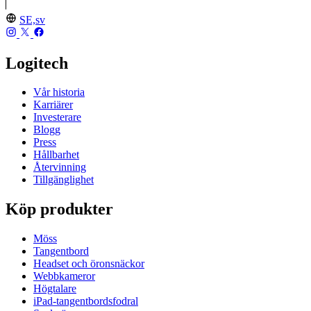
SE,sv
Logitech
Vår historia
Karriärer
Investerare
Blogg
Press
Hållbarhet
Återvinning
Tillgänglighet
Köp produkter
Möss
Tangentbord
Headset och öronsnäckor
Webbkameror
Högtalare
iPad-tangentbordsfodral