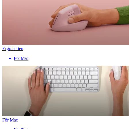
Ergo-serien
För Mac
För Mac