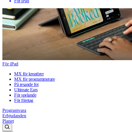
För iPad
För iPad
MX för kreatörer
MX för programmerare
På resande fot
Ultimate Ears
För spelande
För företag
Programvara
Erbjudanden
Planet