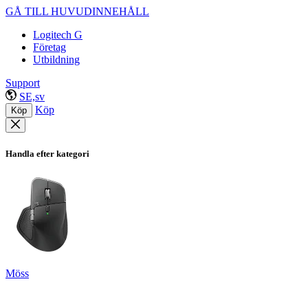
GÅ TILL HUVUDINNEHÅLL
Logitech G
Företag
Utbildning
Support
SE,sv
Köp
Köp
Handla efter kategori
Möss