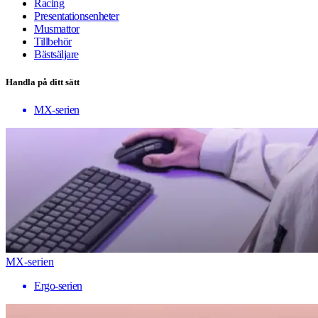
Racing
Presentationsenheter
Musmattor
Tillbehör
Bästsäljare
Handla på ditt sätt
MX-serien
MX-serien
Ergo-serien