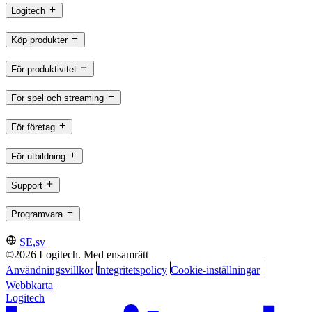
Logitech
Köp produkter
För produktivitet
För spel och streaming
För företag
För utbildning
Support
Programvara
SE,sv
©2026 Logitech. Med ensamrätt
Användningsvillkor
Integritetspolicy
Cookie-inställningar
Webbkarta
Logitech