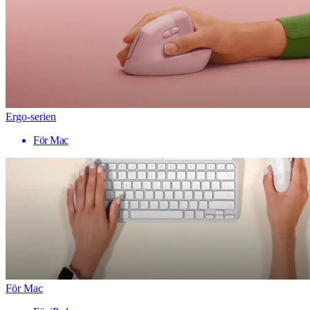
Ergo-serien
För Mac
För Mac