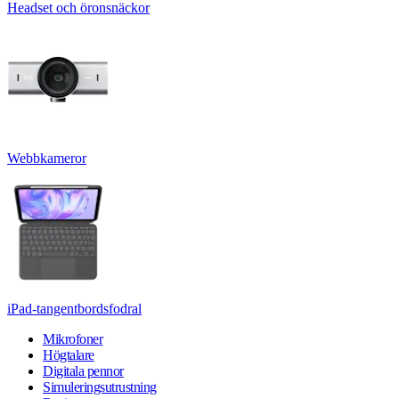
Headset och öronsnäckor
Webbkameror
iPad-tangentbordsfodral
Mikrofoner
Högtalare
Digitala pennor
Simuleringsutrustning