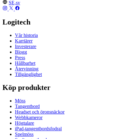
SE,sv
Logitech
Vår historia
Karriärer
Investerare
Blogg
Press
Hållbarhet
Återvinning
Tillgänglighet
Köp produkter
Möss
Tangentbord
Headset och öronsnäckor
Webbkameror
Högtalare
iPad-tangentbordsfodral
Spelmöss