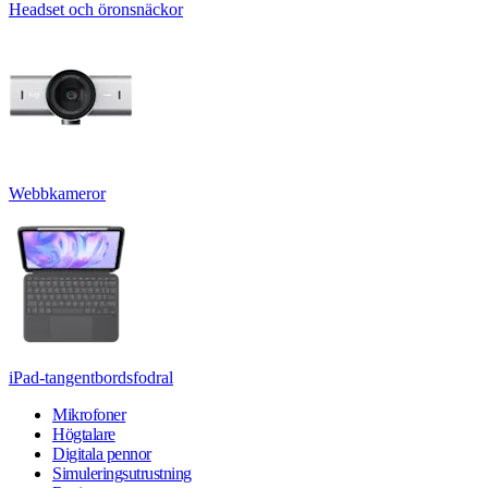
Headset och öronsnäckor
Webbkameror
iPad-tangentbordsfodral
Mikrofoner
Högtalare
Digitala pennor
Simuleringsutrustning