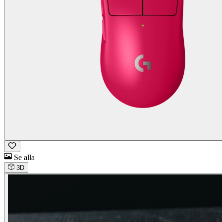
Se alla
3D