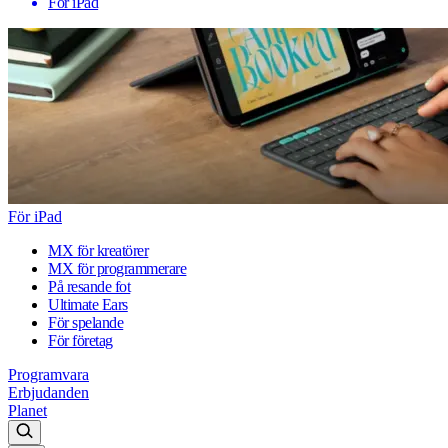
För iPad
För iPad
MX för kreatörer
MX för programmerare
På resande fot
Ultimate Ears
För spelande
För företag
Programvara
Erbjudanden
Planet