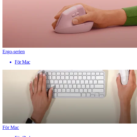
Ergo-serien
För Mac
För Mac