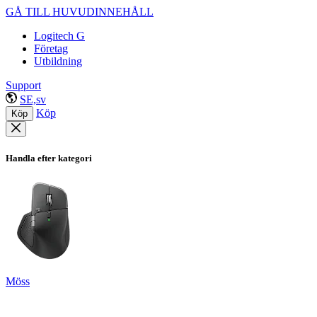
GÅ TILL HUVUDINNEHÅLL
Logitech G
Företag
Utbildning
Support
SE,sv
Köp
Köp
Handla efter kategori
Möss