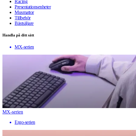
Racing
Presentationsenheter
Musmattor
Tillbehör
Bästsäljare
Handla på ditt sätt
MX-serien
MX-serien
Ergo-serien