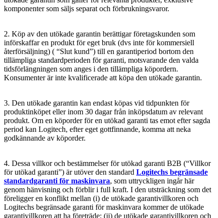
komponenter som säljs separat och förbrukningsvaror.
2. Köp av den utökade garantin berättigar företagskunden som
införskaffar en produkt för eget bruk (dvs inte för kommersiell
återförsäljning) ( “Slut
kund”) till en garantiperiod bortom den
tillämpliga standardperioden för garanti, motsvarande den valda
tidsförlängningen som anges i den tillämpliga köpordern.
Konsumenter är inte kvalificerade att köpa den utökade garantin.
3. Den utökade garantin kan endast köpas vid tidpunkten för
produktinköpet eller inom 30 dagar från inköpsdatum av relevant
produkt. Om en köporder för en utökad garanti tas emot efter sagda
period kan Logitech, efter eget gottfinnande, komma att neka
godkännande av köporder.
4. Dessa villkor och bestämmelser för utökad garanti B2B (“Villkor
för utökad garanti”) är utöver den standard
Logitechs begränsade
standardgaranti för maskinvara
, som uttryckligen ingår här
genom hänvisning och förblir i full kraft. I den utsträckning som det
föreligger en konflikt mellan (i) de utökade garantivillkoren och
Logitechs begränsade garanti för maskinvara kommer de utökade
garantivillkoren att ha företräde; (ii) de utökade garantivillkoren och