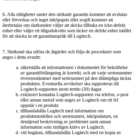
6. Alla rättigheter under den utökade garantin kommer att avslutas
eller förverkas och inget inköpspris eller avgift kommer att
återbetalas om slutkunden väljer att skicka tillbaka en icke-defekt
enhet eller väljer ett tillgodokvitto som täcker en defekt enhet istället
för att skicka in ett garantianspråk till Logitech.
7. Slutkund ska utföra de åtgärder och följa de procedurer som
anges i detta avsnitt:
säkerställa att informationen i dokumentet för bekräftelse
av garantiförlängning är korrekt, och att varje serienummer
överensstämmer med serienumret på den tillämpliga täckta
produkten. Eventuella avvikelser ska rapporteras till
Logitech-supporten inom trettio (30) dagar.
exklusivt kontakta Logitech-supporten via telefon, e-post
eller annan metod som anges av Logitech om ett fel
uppstår i en produkt
tillhandahålla Logitech med information om
produktmodellen och serienumret, inköpsdatum, en
detaljerad beskrivning av problemet samt annan
information som rimligen krävs av Logitech.
vid begäran, tillhandahålla Logitech med en kopia av