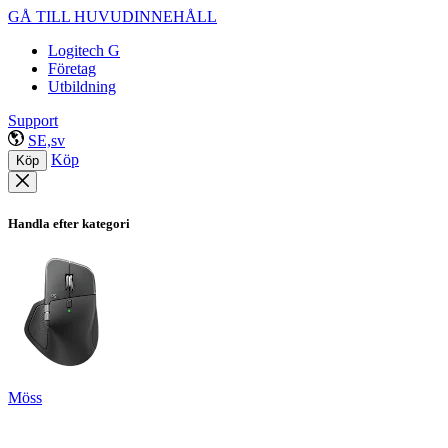
GÅ TILL HUVUDINNEHÅLL
Logitech G
Företag
Utbildning
Support
SE,sv
Köp
Köp
Handla efter kategori
Möss