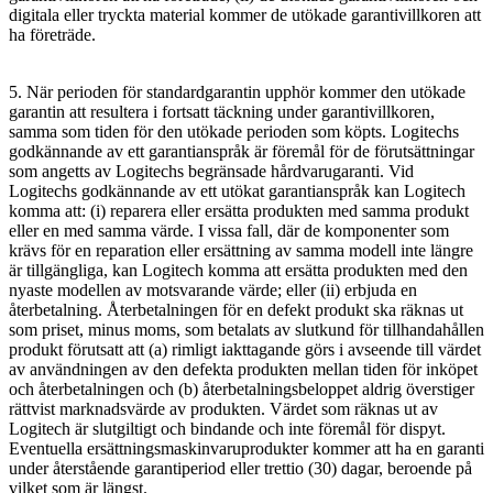
digitala eller tryckta material kommer de utökade garantivillkoren att
ha företräde.
5. När perioden för standardgarantin upphör kommer den utökade
garantin att resultera i fortsatt täckning under garantivillkoren,
samma som tiden för den utökade perioden som köpts. Logitechs
godkännande av ett garantianspråk är föremål för de förutsättningar
som angetts av Logitechs begränsade hårdvarugaranti. Vid
Logitechs godkännande av ett utökat garantianspråk kan Logitech
komma att: (i) reparera eller ersätta produkten med samma produkt
eller en med samma värde. I vissa fall, där de komponenter som
krävs för en reparation eller ersättning av samma modell inte längre
är tillgängliga, kan Logitech komma att ersätta produkten med den
nyaste modellen av motsvarande värde; eller (ii) erbjuda en
återbetalning. Återbetalningen för en defekt produkt ska räknas ut
som priset, minus moms, som betalats av slutkund för tillhandahållen
produkt förutsatt att (a) rimligt iakttagande görs i avseende till värdet
av användningen av den defekta produkten mellan tiden för inköpet
och återbetalningen och (b) återbetalningsbeloppet aldrig överstiger
rättvist marknadsvärde av produkten. Värdet som räknas ut av
Logitech är slutgiltigt och bindande och inte föremål för dispyt.
Eventuella ersättningsmaskinvaruprodukter kommer att ha en garanti
under återstående garantiperiod eller trettio (30) dagar, beroende på
vilket som är längst.