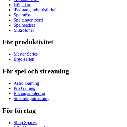
Högtalare
iPad-tangentbordsfodral
Spelmöss
Speltangentbord
Spelheadset
Mikrofoner
För produktivitet
Master Series
Ergo-serien
För spel och streaming
Astro Gaming
Pro Gaming
Racingsimulering
Streamingutrustning
För företag
Shop Spaces