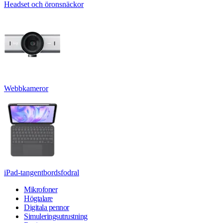
Headset och öronsnäckor
Webbkameror
iPad-tangentbordsfodral
Mikrofoner
Högtalare
Digitala pennor
Simuleringsutrustning