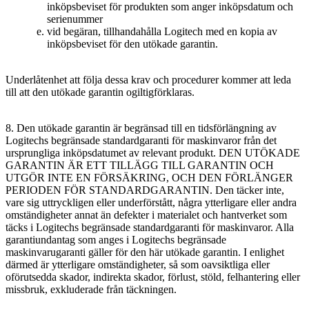
inköpsbeviset för produkten som anger inköpsdatum och
serienummer
vid begäran, tillhandahålla Logitech med en kopia av
inköpsbeviset för den utökade garantin.
Underlåtenhet att följa dessa krav och procedurer kommer att leda
till att den utökade garantin ogiltigförklaras.
8. Den utökade garantin är begränsad till en tidsförlängning av
Logitechs begränsade standardgaranti för maskinvaror från det
ursprungliga inköpsdatumet av relevant produkt. DEN UTÖKADE
GARANTIN ÄR ETT TILLÄGG TILL GARANTIN OCH
UTGÖR INTE EN FÖRSÄKRING, OCH DEN FÖRLÄNGER
PERIODEN FÖR STANDARDGARANTIN. Den täcker inte,
vare sig uttryckligen eller underförstått, några ytterligare eller andra
omständigheter annat än defekter i materialet och hantverket som
täcks i Logitechs begränsade standardgaranti för maskinvaror. Alla
garantiundantag som anges i Logitechs begränsade
maskinvarugaranti gäller för den här utökade garantin. I enlighet
därmed är ytterligare omständigheter, så som oavsiktliga eller
oförutsedda skador, indirekta skador, förlust, stöld, felhantering eller
missbruk, exkluderade från täckningen.