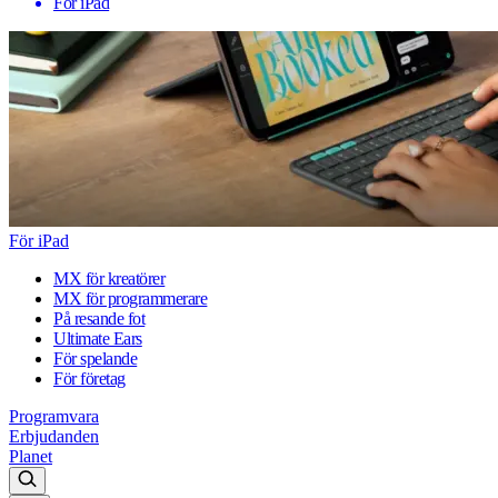
För iPad
För iPad
MX för kreatörer
MX för programmerare
På resande fot
Ultimate Ears
För spelande
För företag
Programvara
Erbjudanden
Planet