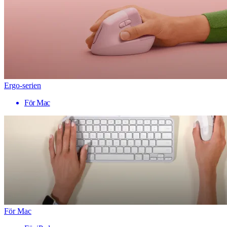
Ergo-serien
För Mac
För Mac