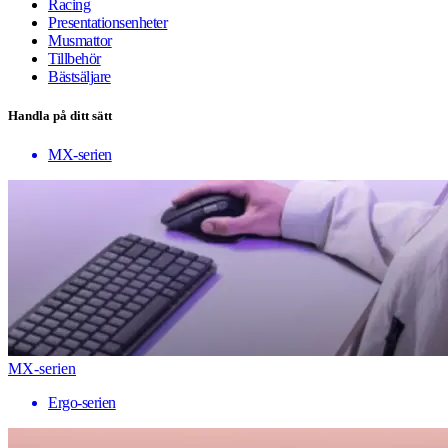
Racing
Presentationsenheter
Musmattor
Tillbehör
Bästsäljare
Handla på ditt sätt
MX-serien
MX-serien
Ergo-serien