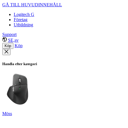
GÅ TILL HUVUDINNEHÅLL
Logitech G
Företag
Utbildning
Support
SE,sv
Köp
Köp
Handla efter kategori
Möss