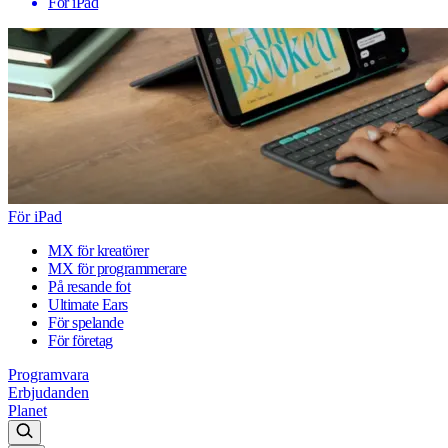
För iPad
För iPad
MX för kreatörer
MX för programmerare
På resande fot
Ultimate Ears
För spelande
För företag
Programvara
Erbjudanden
Planet