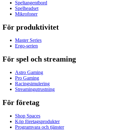
Speltangentbord
Spelheadset
Mikrofoner
För produktivitet
Master Series
Ergo-serien
För spel och streaming
Astro Gaming
Pro Gaming
Racingsimulering
Streamingutrustning
För företag
Shop Spaces
Köp företagsprodukter
Programvara och tjänster
Partner
Allianspartner