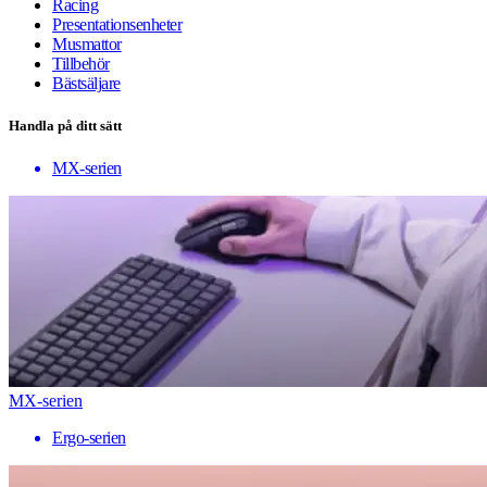
Racing
Presentationsenheter
Musmattor
Tillbehör
Bästsäljare
Handla på ditt sätt
MX-serien
MX-serien
Ergo-serien