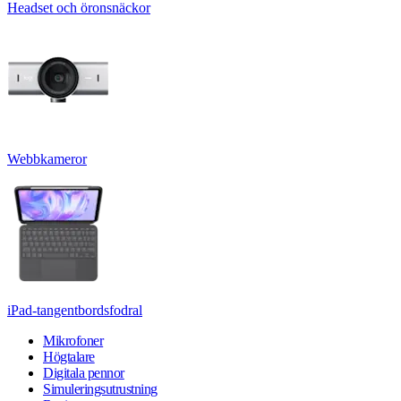
Headset och öronsnäckor
Webbkameror
iPad-tangentbordsfodral
Mikrofoner
Högtalare
Digitala pennor
Simuleringsutrustning