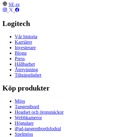
SE,sv
Logitech
Vår historia
Karriärer
Investerare
Blogg
Press
Hållbarhet
Återvinning
Tillgänglighet
Köp produkter
Möss
Tangentbord
Headset och öronsnäckor
Webbkameror
Högtalare
iPad-tangentbordsfodral
Spelmöss