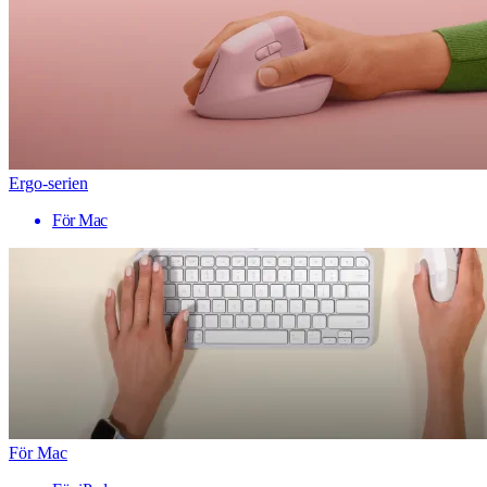
Ergo-serien
För Mac
För Mac