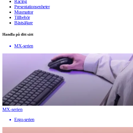
Racing
Presentationsenheter
Musmattor
Tillbehör
Bästsäljare
Handla på ditt sätt
MX-serien
MX-serien
Ergo-serien