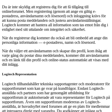
Du är inte skyldig att registrera dig för att få tillgång till
onlineforumet. Men registrering (genom att ange en giltig e-
postadress, användarnamn och lösenord) och inloggning krävs för
att kunna posta meddelanden och justera användarinställningar.
Logitech kommer att hantera all information som tas emot från dig i
enlighet med sitt uttalande om integritet och säkerhet.
När du registrerar dig kommer du också att bli ombedd att ange din
personliga information — e-postadress, namn och lösenord.
När du väljer ett användarnamn och skapar din profil, kom ihåg att
varje gång du postar dina meddelanden, kommer ditt användarnamn
och en länk till din profil och online-status automatiskt att visas med
ditt inlägg.
Logitech Representation
Logitech tillhandahåller tekniska supportagenter och moderatorer för
supportforumet som kan ge svar på kundfrågor. Endast Logitech-
anställda och partners som har genomgått utbildning för
supportforum är auktoriserade att vara representanter för Logitech på
supportforum. Även om supportforum modereras av Logitech-
anställda, är huvudsyftet med forumen att ge en plats för medlemmar
att interagera direkt med varandra. Du godkänner att inlägg och