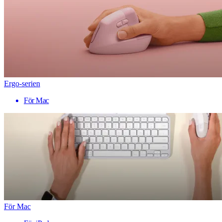
Ergo-serien
För Mac
För Mac