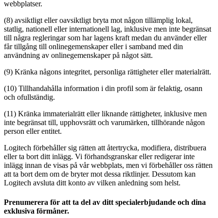
webbplatser.
(8) avsiktligt eller oavsiktligt bryta mot någon tillämplig lokal,
statlig, nationell eller internationell lag, inklusive men inte begränsat
till några regleringar som har lagens kraft medan du använder eller
får tillgång till onlinegemenskaper eller i samband med din
användning av onlinegemenskaper på något sätt.
(9) Kränka någons integritet, personliga rättigheter eller materialrätt.
(10) Tillhandahålla information i din profil som är felaktig, osann
och ofullständig.
(11) Kränka immaterialrätt eller liknande rättigheter, inklusive men
inte begränsat till, upphovsrätt och varumärken, tillhörande någon
person eller entitet.
Logitech förbehåller sig rätten att återtrycka, modifiera, distribuera
eller ta bort ditt inlägg. Vi förhandsgranskar eller redigerar inte
inlägg innan de visas på vår webbplats, men vi förbehåller oss rätten
att ta bort dem om de bryter mot dessa riktlinjer. Dessutom kan
Logitech avsluta ditt konto av vilken anledning som helst.
Prenumerera för att ta del av ditt specialerbjudande och dina
exklusiva förmåner.