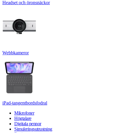
Headset och öronsnäckor
Webbkameror
iPad-tangentbordsfodral
Mikrofoner
Högtalare
Digitala pennor
Simuleringsutrustning