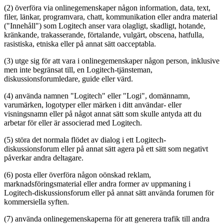
(2) överföra via onlinegemenskaper någon information, data, text,
filer, länkar, programvara, chatt, kommunikation eller andra material
("Innehåll") som Logitech anser vara olagligt, skadligt, hotande,
kränkande, trakasserande, förtalande, vulgärt, obscena, hatfulla,
rasistiska, etniska eller på annat sätt oacceptabla.
(3) utge sig för att vara i onlinegemenskaper någon person, inklusive
men inte begränsat till, en Logitech-tjänsteman,
diskussionsforumledare, guide eller värd.
(4) använda namnen "Logitech" eller "Logi", domännamn,
varumärken, logotyper eller märken i ditt användar- eller
visningsnamn eller på något annat sätt som skulle antyda att du
arbetar för eller är associerad med Logitech.
(5) störa det normala flödet av dialog i ett Logitech-
diskussionsforum eller på annat sätt agera på ett sätt som negativt
påverkar andra deltagare.
(6) posta eller överföra någon oönskad reklam,
marknadsföringsmaterial eller andra former av uppmaning i
Logitech-diskussionsforum eller på annat sätt använda forumen för
kommersiella syften.
(7) använda onlinegemenskaperna för att generera trafik till andra