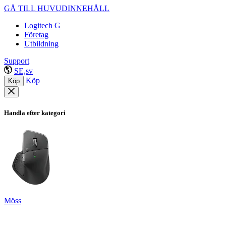
GÅ TILL HUVUDINNEHÅLL
Logitech G
Företag
Utbildning
Support
SE,sv
Köp
Köp
Handla efter kategori
Möss