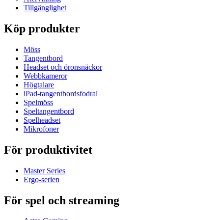
Tillgänglighet
Köp produkter
Möss
Tangentbord
Headset och öronsnäckor
Webbkameror
Högtalare
iPad-tangentbordsfodral
Spelmöss
Speltangentbord
Spelheadset
Mikrofoner
För produktivitet
Master Series
Ergo-serien
För spel och streaming