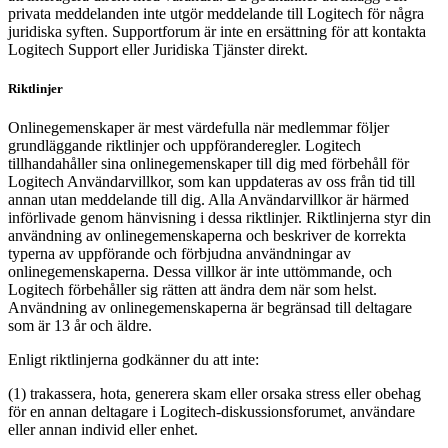
privata meddelanden inte utgör meddelande till Logitech för några
juridiska syften. Supportforum är inte en ersättning för att kontakta
Logitech Support eller Juridiska Tjänster direkt.
Riktlinjer
Onlinegemenskaper är mest värdefulla när medlemmar följer
grundläggande riktlinjer och uppföranderegler. Logitech
tillhandahåller sina onlinegemenskaper till dig med förbehåll för
Logitech Användarvillkor, som kan uppdateras av oss från tid till
annan utan meddelande till dig. Alla Användarvillkor är härmed
införlivade genom hänvisning i dessa riktlinjer. Riktlinjerna styr din
användning av onlinegemenskaperna och beskriver de korrekta
typerna av uppförande och förbjudna användningar av
onlinegemenskaperna. Dessa villkor är inte uttömmande, och
Logitech förbehåller sig rätten att ändra dem när som helst.
Användning av onlinegemenskaperna är begränsad till deltagare
som är 13 år och äldre.
Enligt riktlinjerna godkänner du att inte:
(1) trakassera, hota, generera skam eller orsaka stress eller obehag
för en annan deltagare i Logitech-diskussionsforumet, användare
eller annan individ eller enhet.