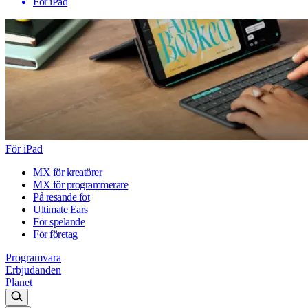
För iPad
För iPad
MX för kreatörer
MX för programmerare
På resande fot
Ultimate Ears
För spelande
För företag
Programvara
Erbjudanden
Planet