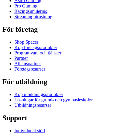
Astro Gaming
Pro Gaming
Racingsimulering
Streamingutrustning
För företag
Shop Spaces
Köp företagsprodukter
Programvara och tjänster
Partner
Allianspartner
Företagsresurser
För utbildning
Köp utbildningsprodukter
Lösningar för grund- och gymnasieskolor
Utbildningsresurser
Support
Individuellt stöd