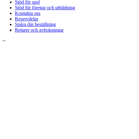
Stöd för spel
Stöd för företag och utbildning
Kontakta oss
Reservdelar
Spåra din beställning
Returer och avbokningar
Programvara
G HUB för spel och streaming
Options+ för prestanda
Logitech
Köp produkter
För produktivitet
För spel och streaming
För företag