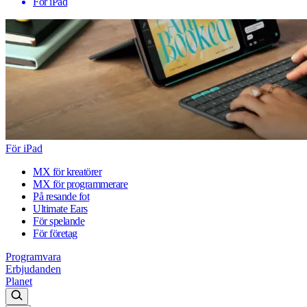
För iPad
För iPad
MX för kreatörer
MX för programmerare
På resande fot
Ultimate Ears
För spelande
För företag
Programvara
Erbjudanden
Planet