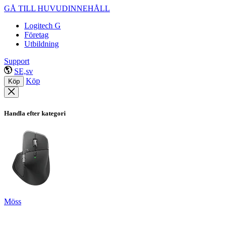
GÅ TILL HUVUDINNEHÅLL
Logitech G
Företag
Utbildning
Support
SE,sv
Köp
Köp
Handla efter kategori
Möss