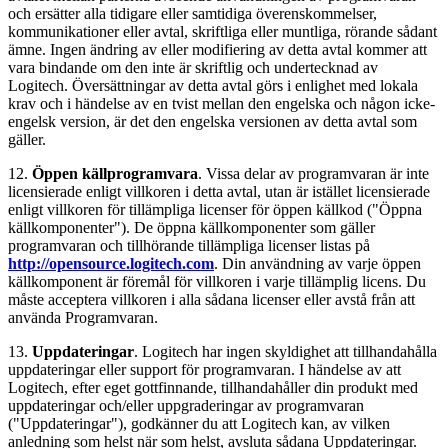
och ersätter alla tidigare eller samtidiga överenskommelser,
kommunikationer eller avtal, skriftliga eller muntliga, rörande sådant
ämne. Ingen ändring av eller modifiering av detta avtal kommer att
vara bindande om den inte är skriftlig och undertecknad av
Logitech. Översättningar av detta avtal görs i enlighet med lokala
krav och i händelse av en tvist mellan den engelska och någon icke-
engelsk version, är det den engelska versionen av detta avtal som
gäller.
12.
Öppen källprogramvara
. Vissa delar av programvaran är inte
licensierade enligt villkoren i detta avtal, utan är istället licensierade
enligt villkoren för tillämpliga licenser för öppen källkod ("Öppna
källkomponenter"). De öppna källkomponenter som gäller
programvaran och tillhörande tillämpliga licenser listas på
http://opensource.logitech.com
. Din användning av varje öppen
källkomponent är föremål för villkoren i varje tillämplig licens. Du
måste acceptera villkoren i alla sådana licenser eller avstå från att
använda Programvaran.
13.
Uppdateringar
. Logitech har ingen skyldighet att tillhandahålla
uppdateringar eller support för programvaran. I händelse av att
Logitech, efter eget gottfinnande, tillhandahåller din produkt med
uppdateringar och/eller uppgraderingar av programvaran
("Uppdateringar"), godkänner du att Logitech kan, av vilken
anledning som helst när som helst, avsluta sådana Uppdateringar.