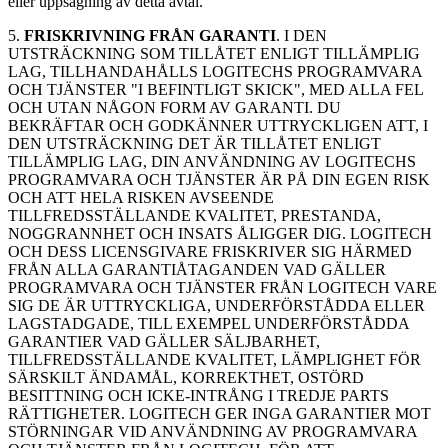
eller uppsägning av detta avtal.
5.
FRISKRIVNING FRÅN GARANTI
. I DEN
UTSTRÄCKNING SOM TILLÅTET ENLIGT TILLÄMPLIG
LAG, TILLHANDAHÅLLS LOGITECHS PROGRAMVARA
OCH TJÄNSTER "I BEFINTLIGT SKICK", MED ALLA FEL
OCH UTAN NÅGON FORM AV GARANTI. DU
BEKRÄFTAR OCH GODKÄNNER UTTRYCKLIGEN ATT, I
DEN UTSTRÄCKNING DET ÄR TILLÅTET ENLIGT
TILLÄMPLIG LAG, DIN ANVÄNDNING AV LOGITECHS
PROGRAMVARA OCH TJÄNSTER ÄR PÅ DIN EGEN RISK
OCH ATT HELA RISKEN AVSEENDE
TILLFREDSSTÄLLANDE KVALITET, PRESTANDA,
NOGGRANNHET OCH INSATS ÅLIGGER DIG. LOGITECH
OCH DESS LICENSGIVARE FRISKRIVER SIG HÄRMED
FRÅN ALLA GARANTIÅTAGANDEN VAD GÄLLER
PROGRAMVARA OCH TJÄNSTER FRÅN LOGITECH VARE
SIG DE ÄR UTTRYCKLIGA, UNDERFÖRSTÅDDA ELLER
LAGSTADGADE, TILL EXEMPEL UNDERFÖRSTÅDDA
GARANTIER VAD GÄLLER SÄLJBARHET,
TILLFREDSSTÄLLANDE KVALITET, LÄMPLIGHET FÖR
SÄRSKILT ÄNDAMÅL, KORREKTHET, OSTÖRD
BESITTNING OCH ICKE-INTRÅNG I TREDJE PARTS
RÄTTIGHETER. LOGITECH GER INGA GARANTIER MOT
STÖRNINGAR VID ANVÄNDNING AV PROGRAMVARA