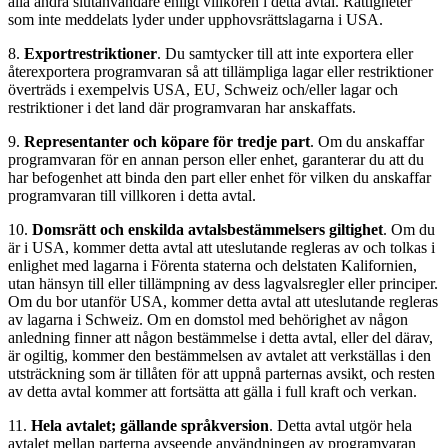
alla andra slutanvändare enligt villkoren i detta avtal. Rättigheter
som inte meddelats lyder under upphovsrättslagarna i USA.
8.
Exportrestriktioner
. Du samtycker till att inte exportera eller
återexportera programvaran så att tillämpliga lagar eller restriktioner
överträds i exempelvis USA, EU, Schweiz och/eller lagar och
restriktioner i det land där programvaran har anskaffats.
9.
Representanter och köpare för tredje part
. Om du anskaffar
programvaran för en annan person eller enhet, garanterar du att du
har befogenhet att binda den part eller enhet för vilken du anskaffar
programvaran till villkoren i detta avtal.
10.
Domsrätt och enskilda avtalsbestämmelsers giltighet
. Om du
är i USA, kommer detta avtal att uteslutande regleras av och tolkas i
enlighet med lagarna i Förenta staterna och delstaten Kalifornien,
utan hänsyn till eller tillämpning av dess lagvalsregler eller principer.
Om du bor utanför USA, kommer detta avtal att uteslutande regleras
av lagarna i Schweiz. Om en domstol med behörighet av någon
anledning finner att någon bestämmelse i detta avtal, eller del därav,
är ogiltig, kommer den bestämmelsen av avtalet att verkställas i den
utsträckning som är tillåten för att uppnå parternas avsikt, och resten
av detta avtal kommer att fortsätta att gälla i full kraft och verkan.
11.
Hela avtalet; gällande språkversion
. Detta avtal utgör hela
avtalet mellan parterna avseende användningen av programvaran