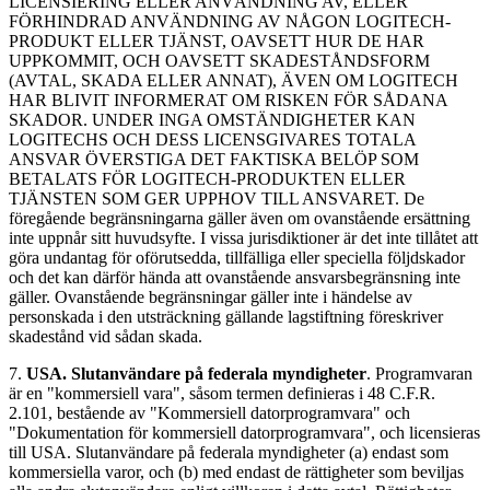
LICENSIERING ELLER ANVÄNDNING AV, ELLER
FÖRHINDRAD ANVÄNDNING AV NÅGON LOGITECH-
PRODUKT ELLER TJÄNST, OAVSETT HUR DE HAR
UPPKOMMIT, OCH OAVSETT SKADESTÅNDSFORM
(AVTAL, SKADA ELLER ANNAT), ÄVEN OM LOGITECH
HAR BLIVIT INFORMERAT OM RISKEN FÖR SÅDANA
SKADOR. UNDER INGA OMSTÄNDIGHETER KAN
LOGITECHS OCH DESS LICENSGIVARES TOTALA
ANSVAR ÖVERSTIGA DET FAKTISKA BELÖP SOM
BETALATS FÖR LOGITECH-PRODUKTEN ELLER
TJÄNSTEN SOM GER UPPHOV TILL ANSVARET. De
föregående begränsningarna gäller även om ovanstående ersättning
inte uppnår sitt huvudsyfte. I vissa jurisdiktioner är det inte tillåtet att
göra undantag för oförutsedda, tillfälliga eller speciella följdskador
och det kan därför hända att ovanstående ansvarsbegränsning inte
gäller. Ovanstående begränsningar gäller inte i händelse av
personskada i den utsträckning gällande lagstiftning föreskriver
skadestånd vid sådan skada.
7.
USA. Slutanvändare på federala myndigheter
. Programvaran
är en "kommersiell vara", såsom termen definieras i 48 C.F.R.
2.101, bestående av "Kommersiell datorprogramvara" och
"Dokumentation för kommersiell datorprogramvara", och licensieras
till USA. Slutanvändare på federala myndigheter (a) endast som
kommersiella varor, och (b) med endast de rättigheter som beviljas