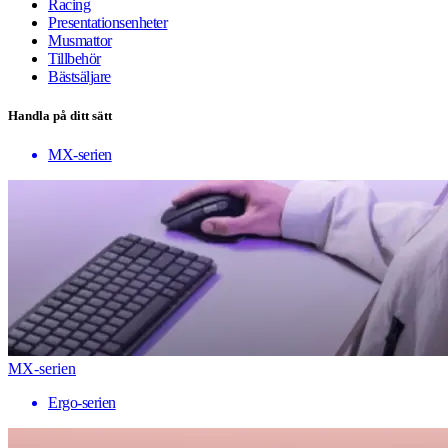
Racing
Presentationsenheter
Musmattor
Tillbehör
Bästsäljare
Handla på ditt sätt
MX-serien
MX-serien
Ergo-serien