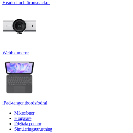
Headset och öronsnäckor
Webbkameror
iPad-tangentbordsfodral
Mikrofoner
Högtalare
Digitala pennor
Simuleringsutrustning