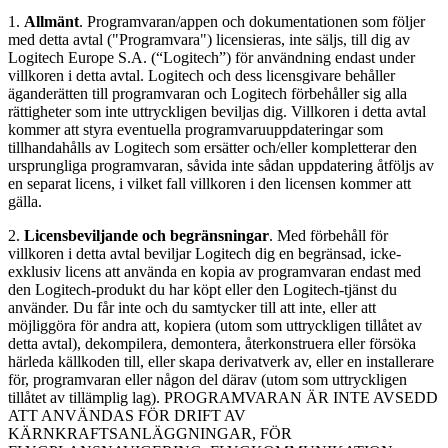
1.
Allmänt
. Programvaran/appen och dokumentationen som följer
med detta avtal ("Programvara") licensieras, inte säljs, till dig av
Logitech Europe S.A. (“Logitech”) för användning endast under
villkoren i detta avtal. Logitech och dess licensgivare behåller
äganderätten till programvaran och Logitech förbehåller sig alla
rättigheter som inte uttryckligen beviljas dig. Villkoren i detta avtal
kommer att styra eventuella programvaruuppdateringar som
tillhandahålls av Logitech som ersätter och/eller kompletterar den
ursprungliga programvaran, såvida inte sådan uppdatering åtföljs av
en separat licens, i vilket fall villkoren i den licensen kommer att
gälla.
2.
Licensbeviljande och begränsningar
. Med förbehåll för
villkoren i detta avtal beviljar Logitech dig en begränsad, icke-
exklusiv licens att använda en kopia av programvaran endast med
den Logitech-produkt du har köpt eller den Logitech-tjänst du
använder. Du får inte och du samtycker till att inte, eller att
möjliggöra för andra att, kopiera (utom som uttryckligen tillåtet av
detta avtal), dekompilera, demontera, återkonstruera eller försöka
härleda källkoden till, eller skapa derivatverk av, eller en installerare
för, programvaran eller någon del därav (utom som uttryckligen
tillåtet av tillämplig lag). PROGRAMVARAN ÄR INTE AVSEDD
ATT ANVÄNDAS FÖR DRIFT AV
KÄRNKRAFTSANLÄGGNINGAR, FÖR