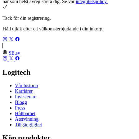
när som helst avregistrera dig. Se vår
integritetspolicy.
Tack för din registrering.
Håll utkik efter ett välkomsterbjudande i din inkorg.
SE,sv
Logitech
Vår historia
Karriärer
Investerare
Blogg
Press
Hållbarhet
Återvinning
Tillgänglighet
Köp produkter