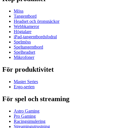
Möss
Tangentbord
Headset och öronsnäckor
Webbkameror
Högtalare
iPad-tangentbordsfodral
Spelmöss
Speltangentbord
Spelheadset
Mikrofoner
För produktivitet
Master Series
Ergo-serien
För spel och streaming
Astro Gaming
Pro Gaming
Racingsimulering
Streamingutrustning