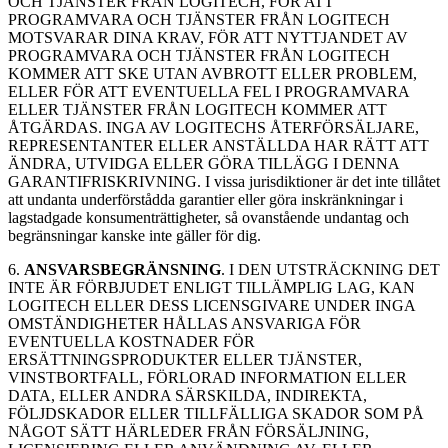
OCH TJÄNSTER FRÅN LOGITECH, FÖR ATT
PROGRAMVARA OCH TJÄNSTER FRÅN LOGITECH
MOTSVARAR DINA KRAV, FÖR ATT NYTTJANDET AV
PROGRAMVARA OCH TJÄNSTER FRÅN LOGITECH
KOMMER ATT SKE UTAN AVBROTT ELLER PROBLEM,
ELLER FÖR ATT EVENTUELLA FEL I PROGRAMVARA
ELLER TJÄNSTER FRÅN LOGITECH KOMMER ATT
ÅTGÄRDAS. INGA AV LOGITECHS ÅTERFÖRSÄLJARE,
REPRESENTANTER ELLER ANSTÄLLDA HAR RÄTT ATT
ÄNDRA, UTVIDGA ELLER GÖRA TILLÄGG I DENNA
GARANTIFRISKRIVNING. I vissa jurisdiktioner är det inte tillåtet
att undanta underförstådda garantier eller göra inskränkningar i
lagstadgade konsumenträttigheter, så ovanstående undantag och
begränsningar kanske inte gäller för dig.
6.
ANSVARSBEGRÄNSNING
. I DEN UTSTRÄCKNING DET
INTE ÄR FÖRBJUDET ENLIGT TILLÄMPLIG LAG, KAN
LOGITECH ELLER DESS LICENSGIVARE UNDER INGA
OMSTÄNDIGHETER HÅLLAS ANSVARIGA FÖR
EVENTUELLA KOSTNADER FÖR
ERSÄTTNINGSPRODUKTER ELLER TJÄNSTER,
VINSTBORTFALL, FÖRLORAD INFORMATION ELLER
DATA, ELLER ANDRA SÄRSKILDA, INDIREKTA,
FÖLJDSKADOR ELLER TILLFÄLLIGA SKADOR SOM PÅ
NÅGOT SÄTT HÄRLEDER FRÅN FÖRSÄLJNING,