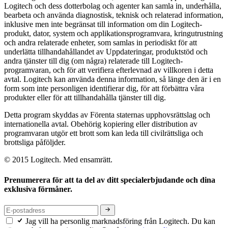
Logitech och dess dotterbolag och agenter kan samla in, underhålla,
bearbeta och använda diagnostisk, teknisk och relaterad information,
inklusive men inte begränsat till information om din Logitech-
produkt, dator, system och applikationsprogramvara, kringutrustning
och andra relaterade enheter, som samlas in periodiskt för att
underlätta tillhandahållandet av Uppdateringar, produktstöd och
andra tjänster till dig (om några) relaterade till Logitech-
programvaran, och för att verifiera efterlevnad av villkoren i detta
avtal. Logitech kan använda denna information, så länge den är i en
form som inte personligen identifierar dig, för att förbättra våra
produkter eller för att tillhandahålla tjänster till dig.
Detta program skyddas av Förenta staternas upphovsrättslag och
internationella avtal. Obehörig kopiering eller distribution av
programvaran utgör ett brott som kan leda till civilrättsliga och
brottsliga påföljder.
© 2015 Logitech. Med ensamrätt.
Prenumerera för att ta del av ditt specialerbjudande och dina
exklusiva förmåner.
Jag vill ha personlig marknadsföring från Logitech. Du kan