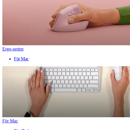
Ergo-serien
För Mac
För Mac