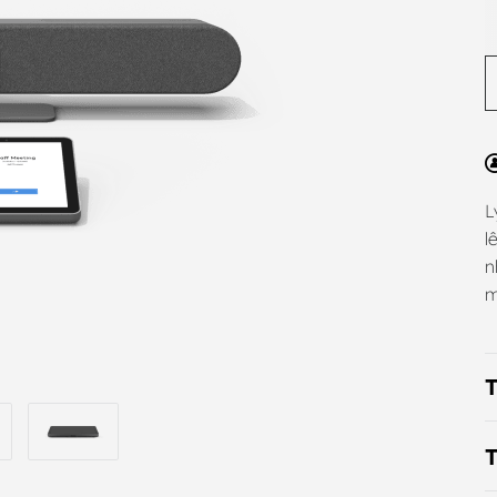
L
l
n
m
T