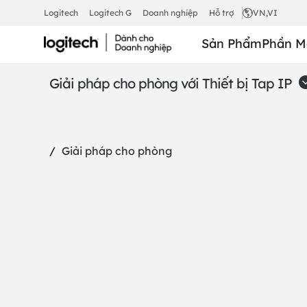
RALLY
Logitech
Logitech G
Doanh nghiệp
Hỗ trợ
VN
,VI
Sản Phẩm
Phần M
BAR
Giải pháp cho phòng với Thiết bị Tap IP
MINI
Giải pháp cho phòng
+
TAP
IP