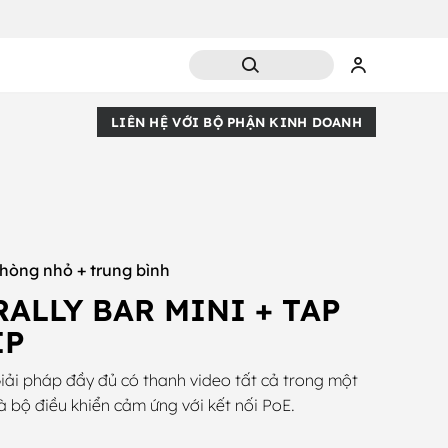
LIÊN HỆ VỚI BỘ PHẬN KINH DOANH
hòng nhỏ + trung bình
RALLY BAR MINI + TAP
IP
iải pháp đầy đủ có thanh video tất cả trong một
à bộ điều khiển cảm ứng với kết nối PoE.