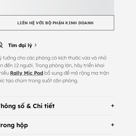
LIÊN HỆ VỚI BỘ PHẬN KINH DOANH
Tìm đại lý
ý tưởng cho các phòng có kích thước vừa và nhỏ
ên đến 12 người. Trong phòng lớn, hãy triển khai
hiều
Rally Mic Pod
bổ sung để mở rộng ma trận
ic tạo chùm trong suốt căn phòng.
hông số & Chi tiết
Trong hộp