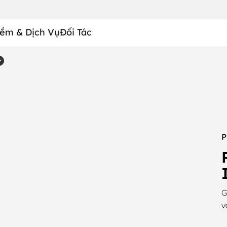
ềm & Dịch Vụ
Đối Tác
P
G
v