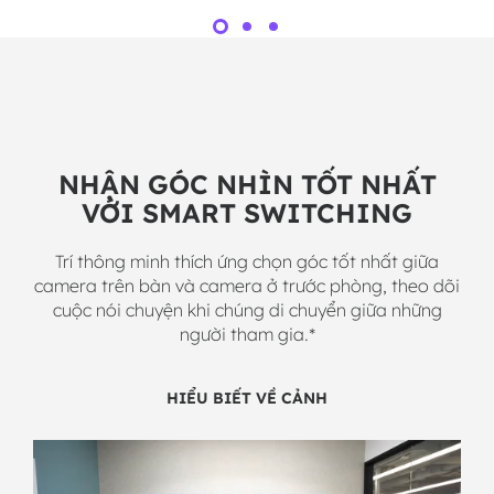
NHẬN GÓC NHÌN TỐT NHẤT
VỚI SMART SWITCHING
Trí thông minh thích ứng chọn góc tốt nhất giữa
camera trên bàn và camera ở trước phòng, theo dõi
cuộc nói chuyện khi chúng di chuyển giữa những
người tham gia.*
CHUYỂN ĐỔI CAMERA
HIỂU BIẾT VỀ CẢNH
GIÁM ĐỐC CẢNH