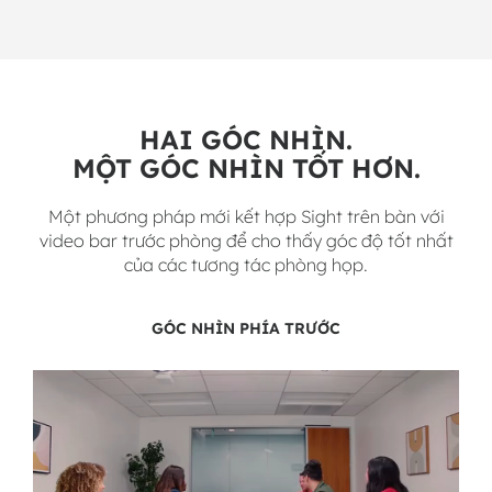
HAI GÓC NHÌN.
MỘT GÓC NHÌN TỐT HƠN.
Một phương pháp mới kết hợp Sight trên bàn với
video bar trước phòng để cho thấy góc độ tốt nhất
của các tương tác phòng họp.
GÓC NHÌN PHÍA TRƯỚC VÀ TRUNG TÂM
GÓC NHÌN PHÍA TRƯỚC
GÓC NHÌN TRUNG TÂM