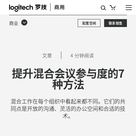
如
何
商业
配置空间
联系销售
提
升
混
文章
4 分钟阅读
合
提升混合会议参与度的7
会
种方法
议
的
混合工作在每个组织中看起来都不同。它们的共
参
同点是开放的沟通、灵活的办公空间和合适的技
与
术。
度