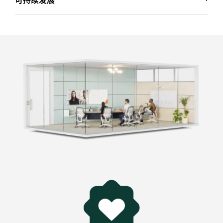
商用认证
环保低碳
充分利用您已在使用的视频会议平台和功能。CC4200e
*
支持
Microsoft Teams
、
Zoom
和
Google Meet
等主
罗技致力于打造一个更具可持续发展性的世界，我们一
流视频平台。
直积极努力地尽量减少我们的环境足迹并加快社会变革
的步伐。
了解可持续发展计划
*
查看
认证
>
采用回收塑料制造
控
CC4200e 中的塑料部件包含高达 62% 经认证的消费后
献
回收塑料。我们一直在回收利用消费电子产品中的塑
1
料，以减少我们碳足迹。
不包括配件和包装
了解回收塑料