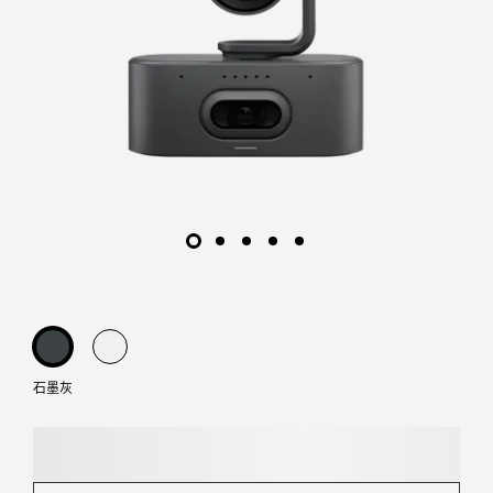
能
会
议
摄
像
头
|
罗
技
石墨灰