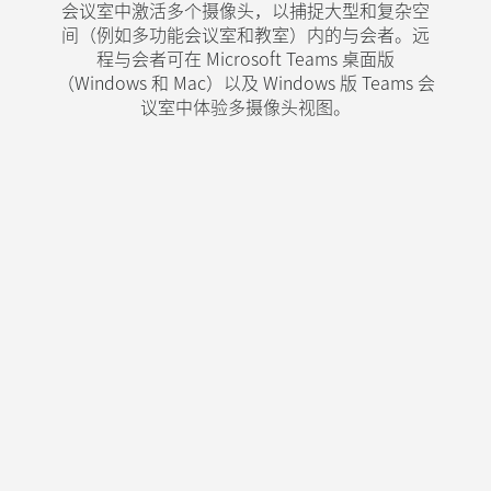
会议室中激活多个摄像头，以捕捉大型和复杂空
支持灵活的沟通方式。这项适用于 Windows 的
Zoom Rooms 功能，可在画廊视图中为会议室内
间（例如多功能会议室和教室）内的与会者。远
每位与会者提供独立空间，确保其在会议中获得
程与会者可在 Microsoft Teams 桌面版
（Windows 和 Mac）以及 Windows 版 Teams 会
与其他与会者同等的可见性和发言权。
议室中体验多摄像头视图。