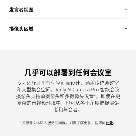
发言者视图
摄像头区域
网格视图专为涉及多名与会者、需要来回对话的会议设
计，通过将会议室内的与会者框入单独的图块，提供类
几乎可以部署到任何会议室
似网络摄像头的体验，确保所有与会者同时显示在画面
当需要查看整个会议室时，群组视图会将会议室内所有
中。
专为适配几乎任何空间而设计，涵盖传统会议室
与会者框入画面。
和大型集会空间。Rally AI Camera Pro 智能会议
摄像头支持单摄像头和多摄像头设置*，即使在更
* 模拟屏幕图像
专为涉及演示或个人对话的会议设计，发言者视图** 会
* 模拟屏幕图像
复杂的音视频环境中，也可从各个角度捕捉演讲
将摄像头画面聚焦会议室内的当前发言者。
者和与会者。
摄像头区域通过允许管理员使用左右及深度限制，指定
* 模拟屏幕图像
* 多摄像头体验因服务商而异。如需了解更多，请访问
此处
。
应框入或排除在画面中的人员，从而消除玻璃墙和大型
** 具体功能取决于配置，如需了解更多信息，请访问
此处
。
窗户外部的干扰。