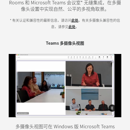
Rooms 和 Microsoft Teams 会议室* 无缝集成，在多摄
像头设置中实现自然、公平的多视角取景。
* 有关认证和兼容性的最新信息，请访问
此处
。有关多摄像头兼容性的信
息，请参见
此处
。
Teams 多摄像头视图
Zoom 智能导播
多摄像头视图可在 Windows 版 Microsoft Teams
智能导播旨在通过打造包容性的混合会议环境，