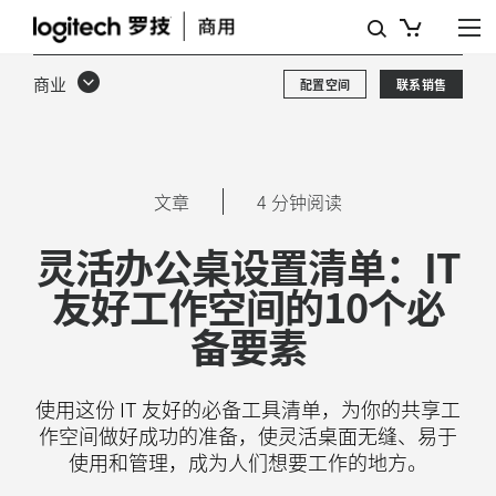
灵
活
商业
配置空间
联系销售
办
公
桌
文章
4 分钟阅读
设
灵活办公桌设置清单：IT
置
友好工作空间的10个必
清
备要素
单：
IT
使用这份 IT 友好的必备工具清单，为你的共享工
友
作空间做好成功的准备，使灵活桌面无缝、易于
好
使用和管理，成为人们想要工作的地方。