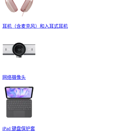
耳机（含麦克风）和入耳式耳机
网络摄像头
iPad 键盘保护套