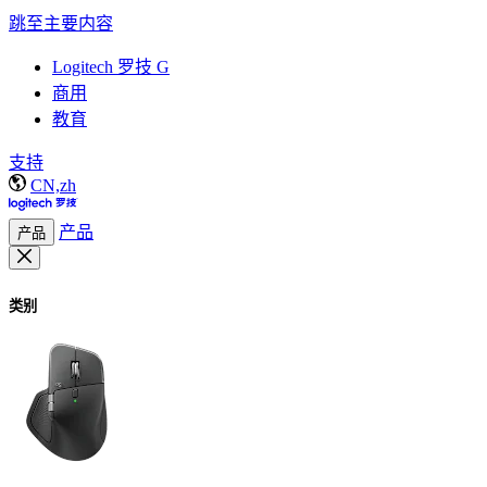
跳至主要内容
Logitech 罗技 G
商用
教育
支持
CN,zh
产品
产品
类别