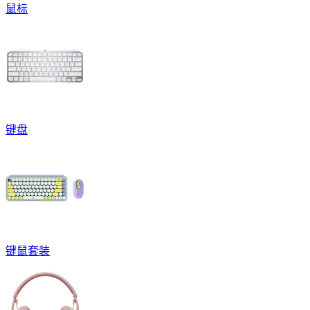
鼠标
键盘
键鼠套装