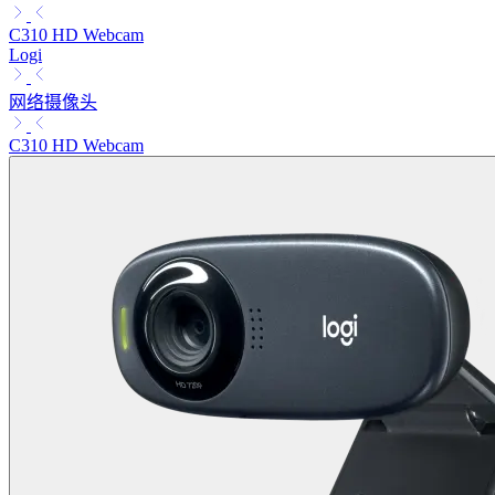
C310 HD Webcam
Logi
网络摄像头
C310 HD Webcam