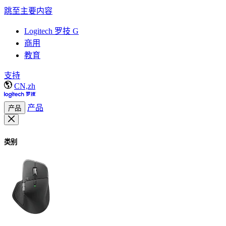
跳至主要内容
Logitech 罗技 G
商用
教育
支持
CN,zh
产品
产品
类别