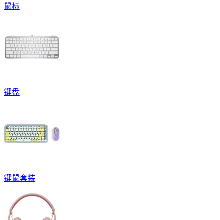
鼠标
键盘
键鼠套装