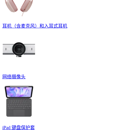
耳机（含麦克风）和入耳式耳机
网络摄像头
iPad 键盘保护套