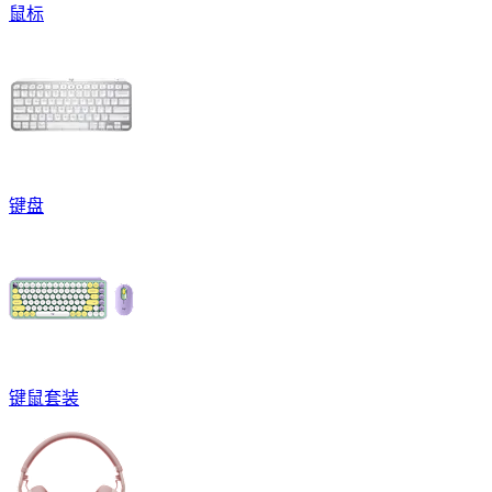
鼠标
键盘
键鼠套装