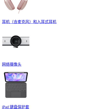
耳机（含麦克风）和入耳式耳机
网络摄像头
iPad 键盘保护套