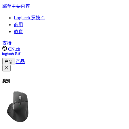
跳至主要内容
Logitech 罗技 G
商用
教育
支持
CN,zh
产品
产品
类别