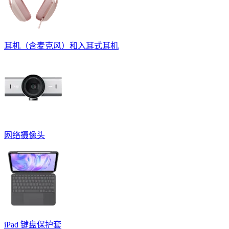
耳机（含麦克风）和入耳式耳机
网络摄像头
iPad 键盘保护套