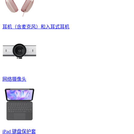
耳机（含麦克风）和入耳式耳机
网络摄像头
iPad 键盘保护套