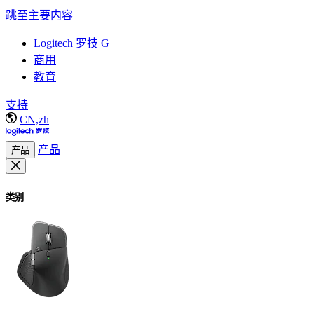
跳至主要内容
Logitech 罗技 G
商用
教育
支持
CN,zh
产品
产品
类别