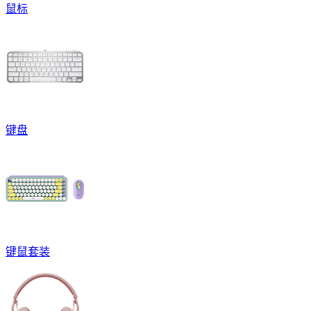
鼠标
键盘
键鼠套装