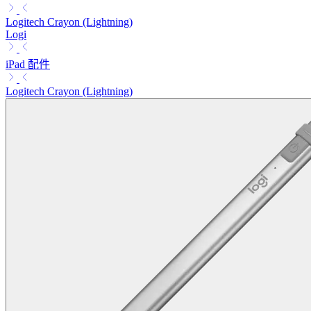
Logitech Crayon (Lightning)
Logi
iPad 配件
Logitech Crayon (Lightning)