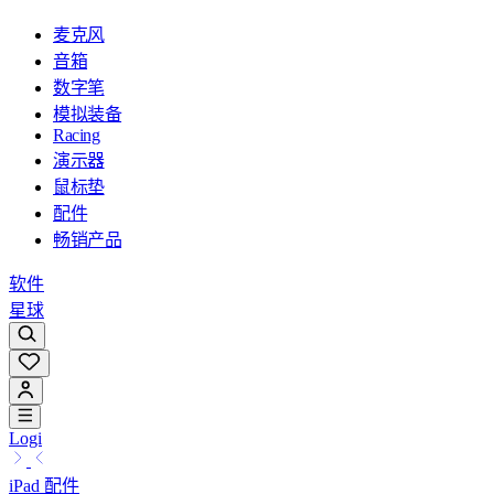
麦克风
音箱
数字笔
模拟装备
Racing
演示器
鼠标垫
配件
畅销产品
软件
星球
Logi
iPad 配件