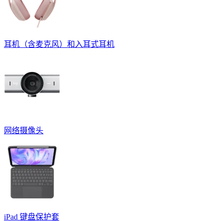
耳机（含麦克风）和入耳式耳机
网络摄像头
iPad 键盘保护套