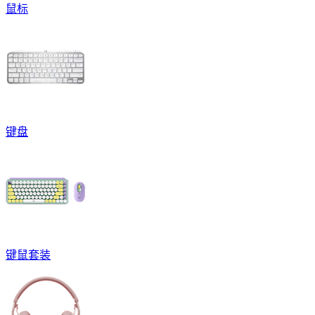
鼠标
键盘
键鼠套装