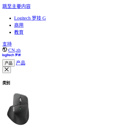
跳至主要内容
Logitech 罗技 G
商用
教育
支持
CN,zh
产品
产品
类别