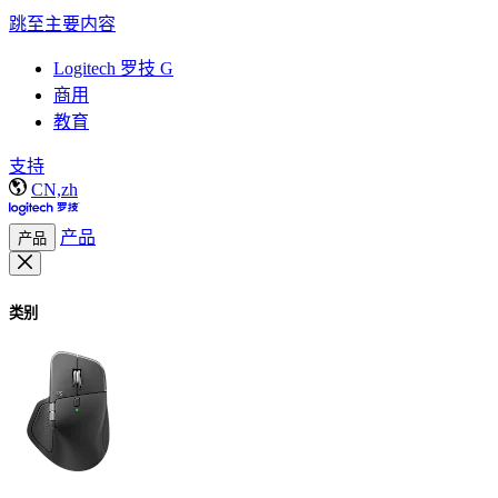
跳至主要内容
Logitech 罗技 G
商用
教育
支持
CN,zh
产品
产品
类别