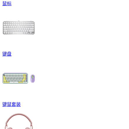
鼠标
键盘
键鼠套装