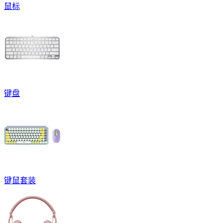
鼠标
键盘
键鼠套装