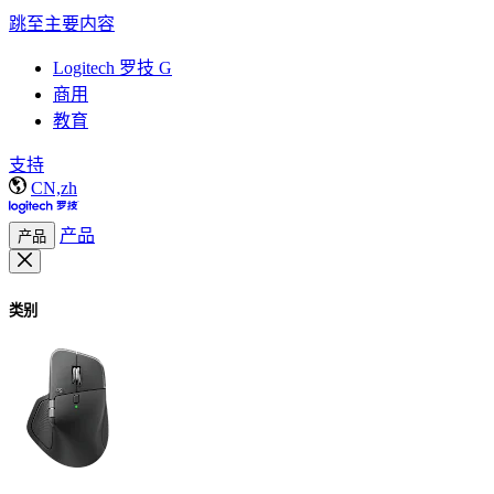
跳至主要内容
Logitech 罗技 G
商用
教育
支持
CN,zh
产品
产品
类别