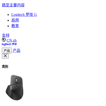
跳至主要内容
Logitech 罗技 G
商用
教育
支持
CN,zh
产品
产品
类别