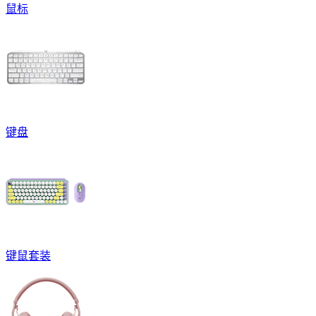
鼠标
键盘
键鼠套装