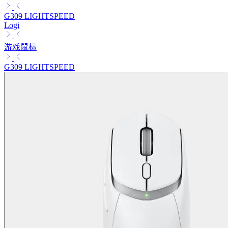
G309 LIGHTSPEED
Logi
游戏鼠标
G309 LIGHTSPEED