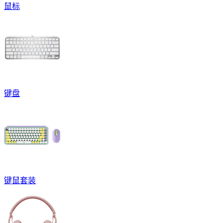
鼠标
键盘
键鼠套装