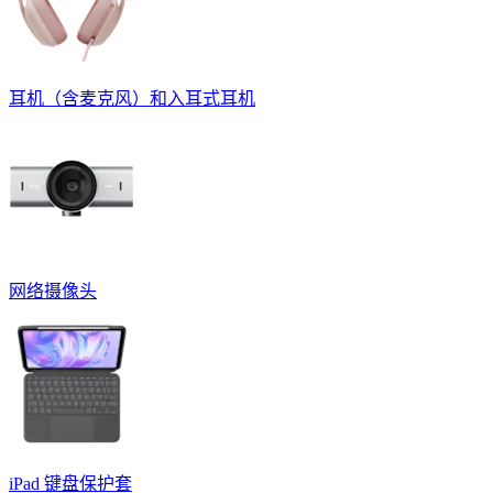
耳机（含麦克风）和入耳式耳机
网络摄像头
iPad 键盘保护套