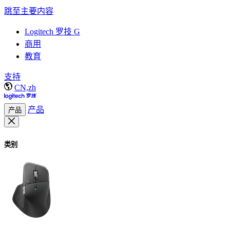
跳至主要内容
Logitech 罗技 G
商用
教育
支持
CN,zh
产品
产品
类别