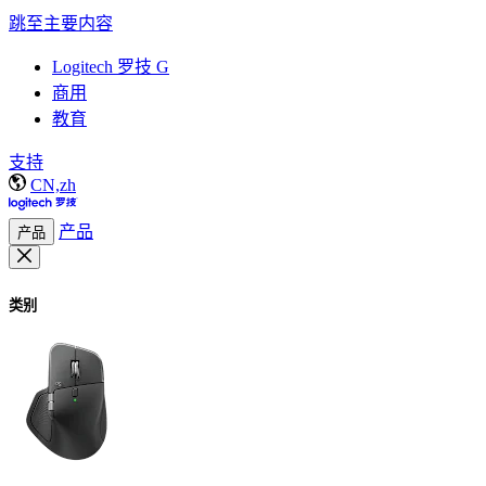
跳至主要内容
Logitech 罗技 G
商用
教育
支持
CN,zh
产品
产品
类别