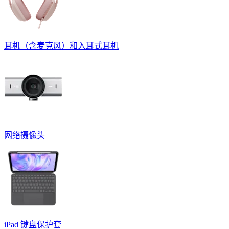
耳机（含麦克风）和入耳式耳机
网络摄像头
iPad 键盘保护套