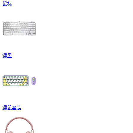
鼠标
键盘
键鼠套装