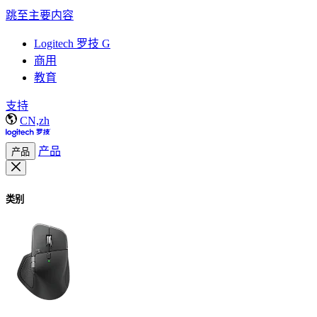
跳至主要内容
Logitech 罗技 G
商用
教育
支持
CN,zh
产品
产品
类别