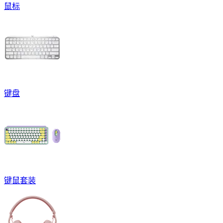
鼠标
键盘
键鼠套装