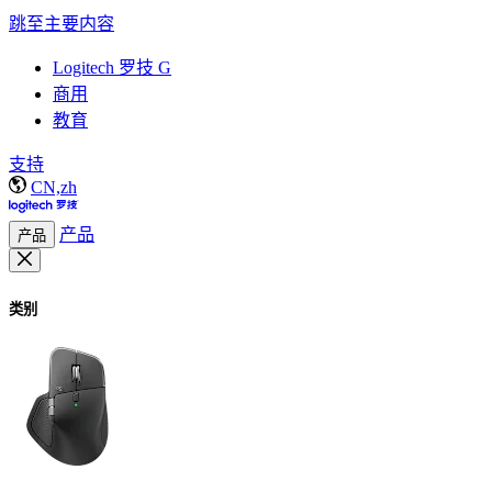
跳至主要内容
Logitech 罗技 G
商用
教育
支持
CN,zh
产品
产品
类别