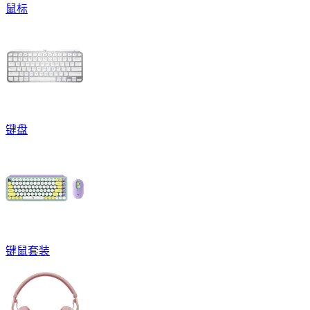
鼠标
键盘
键鼠套装