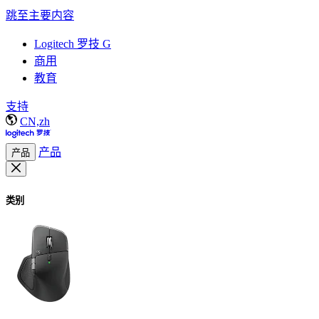
跳至主要内容
Logitech 罗技 G
商用
教育
支持
CN,zh
产品
产品
类别