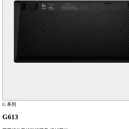
G 系列
G613