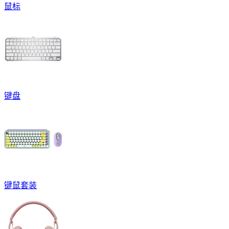
鼠标
键盘
键鼠套装