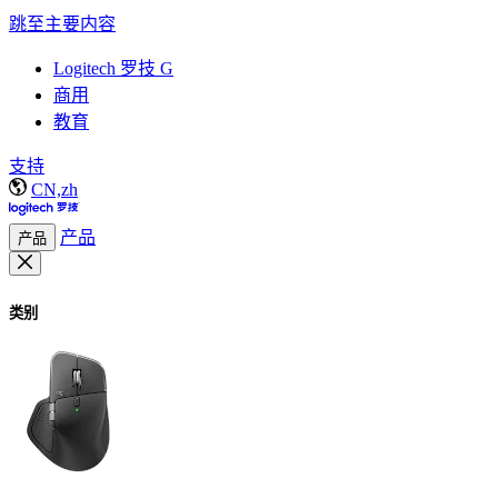
跳至主要内容
Logitech 罗技 G
商用
教育
支持
CN,zh
产品
产品
类别