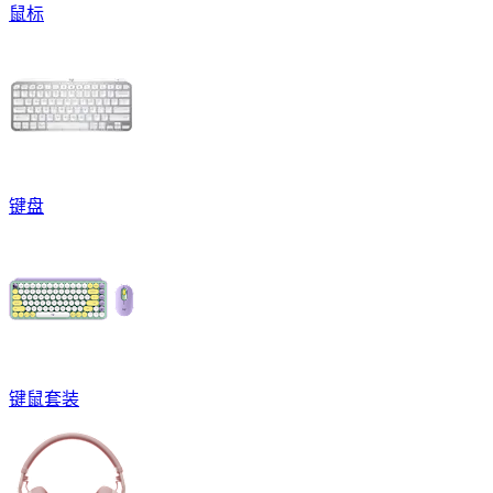
鼠标
键盘
键鼠套装