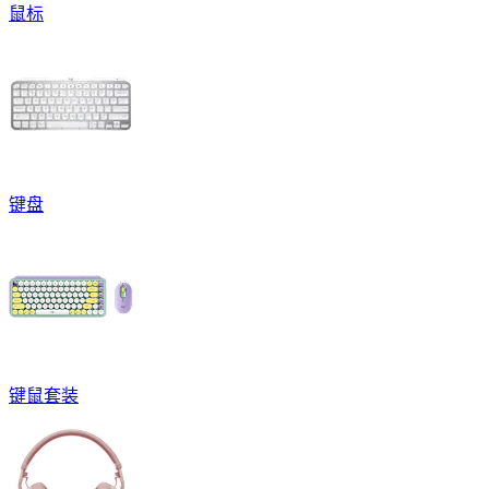
鼠标
键盘
键鼠套装