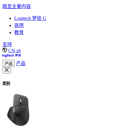
跳至主要内容
Logitech 罗技 G
商用
教育
支持
CN,zh
产品
产品
类别