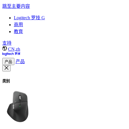
跳至主要内容
Logitech 罗技 G
商用
教育
支持
CN,zh
产品
产品
类别