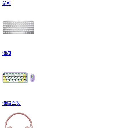
鼠标
键盘
键鼠套装