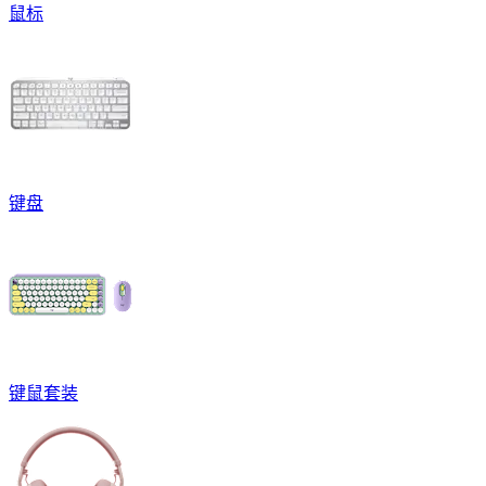
鼠标
键盘
键鼠套装