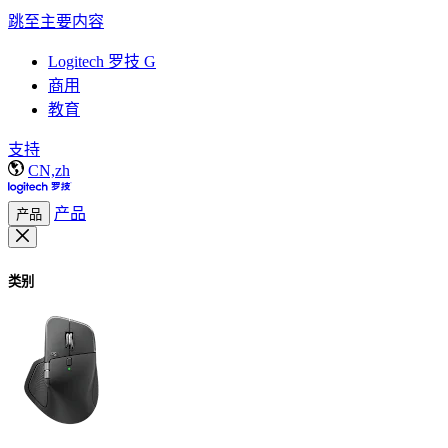
跳至主要内容
Logitech 罗技 G
商用
教育
支持
CN,zh
产品
产品
类别