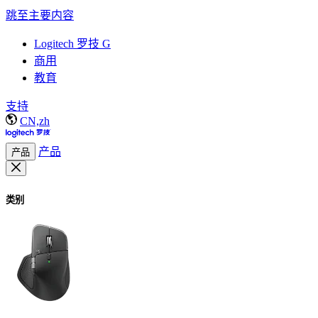
跳至主要内容
Logitech 罗技 G
商用
教育
支持
CN,zh
产品
产品
类别