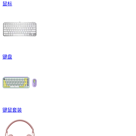
鼠标
键盘
键鼠套装