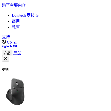
跳至主要内容
Logitech 罗技 G
商用
教育
支持
CN,zh
产品
产品
类别