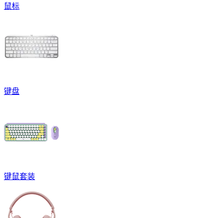
鼠标
键盘
键鼠套装