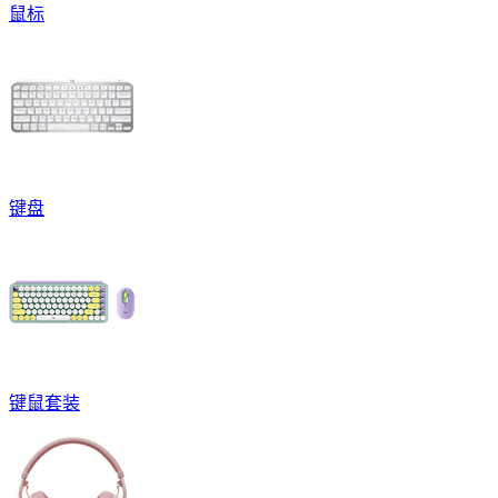
鼠标
键盘
键鼠套装