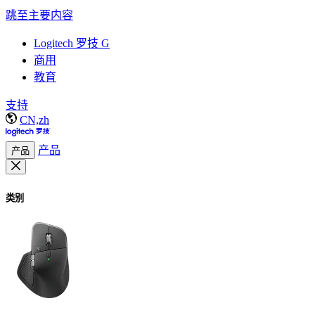
跳至主要内容
Logitech 罗技 G
商用
教育
支持
CN,zh
产品
产品
类别