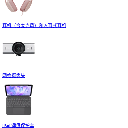
耳机（含麦克风）和入耳式耳机
网络摄像头
iPad 键盘保护套