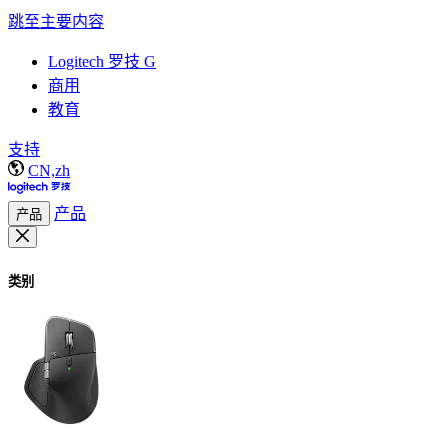
跳至主要内容
Logitech 罗技 G
商用
教育
支持
CN,zh
产品
产品
类别