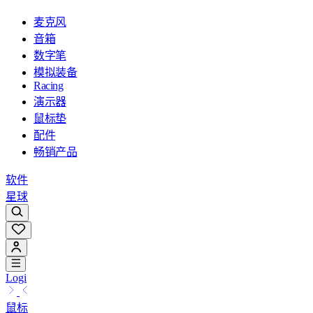
麦克风
音箱
数字笔
模拟装备
Racing
演示器
鼠标垫
配件
畅销产品
软件
星球
Logi
鼠标