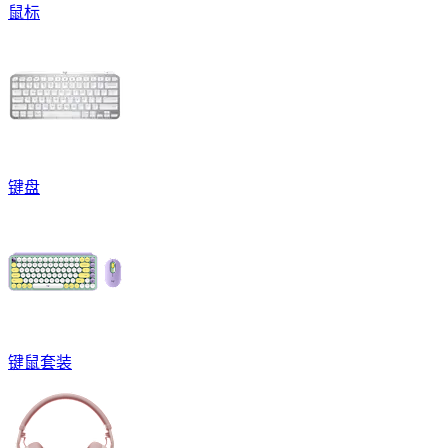
鼠标
键盘
键鼠套装