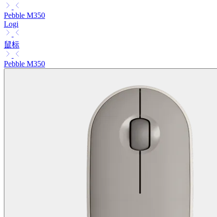
Pebble M350
Logi
鼠标
Pebble M350