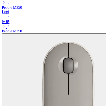
Pebble M350
Logi
鼠标
Pebble M350