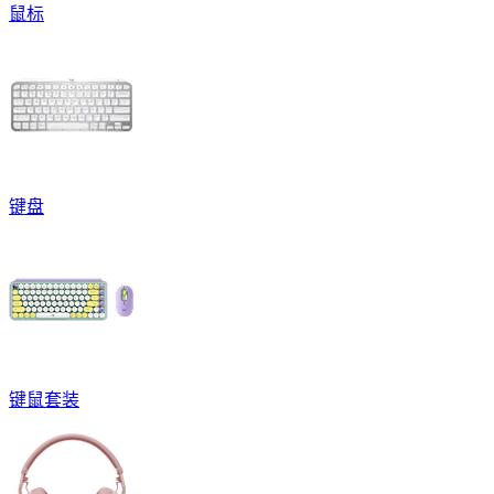
鼠标
键盘
键鼠套装