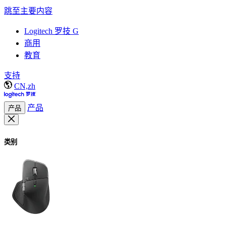
跳至主要内容
Logitech 罗技 G
商用
教育
支持
CN,zh
产品
产品
类别