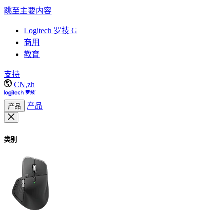
跳至主要内容
Logitech 罗技 G
商用
教育
支持
CN,zh
产品
产品
类别