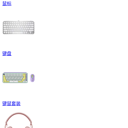
鼠标
键盘
键鼠套装