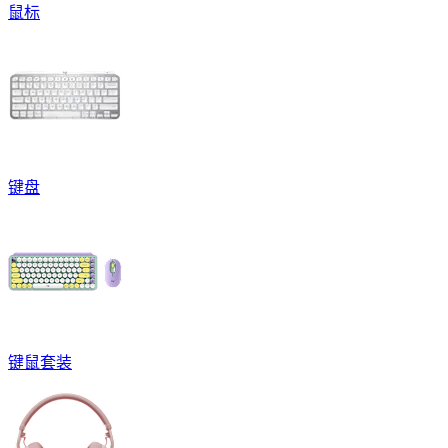
鼠标
键盘
键鼠套装