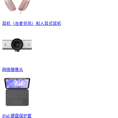
耳机（含麦克风）和入耳式耳机
网络摄像头
iPad 键盘保护套