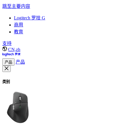
跳至主要内容
Logitech 罗技 G
商用
教育
支持
CN,zh
产品
产品
类别