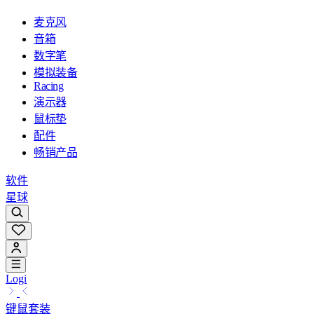
麦克风
音箱
数字笔
模拟装备
Racing
演示器
鼠标垫
配件
畅销产品
软件
星球
Logi
键鼠套装