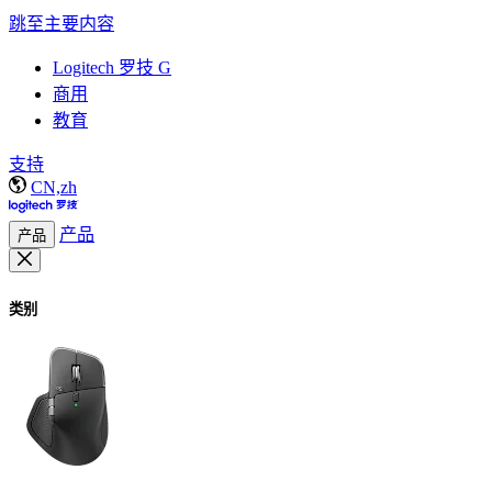
跳至主要内容
Logitech 罗技 G
商用
教育
支持
CN,zh
产品
产品
类别