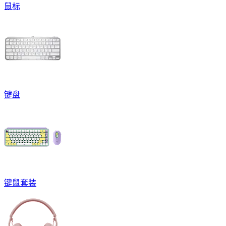
鼠标
键盘
键鼠套装