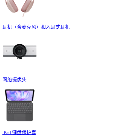
耳机（含麦克风）和入耳式耳机
网络摄像头
iPad 键盘保护套