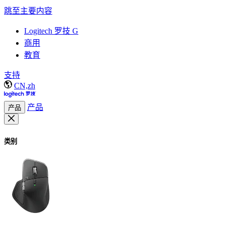
跳至主要内容
Logitech 罗技 G
商用
教育
支持
CN,zh
产品
产品
类别