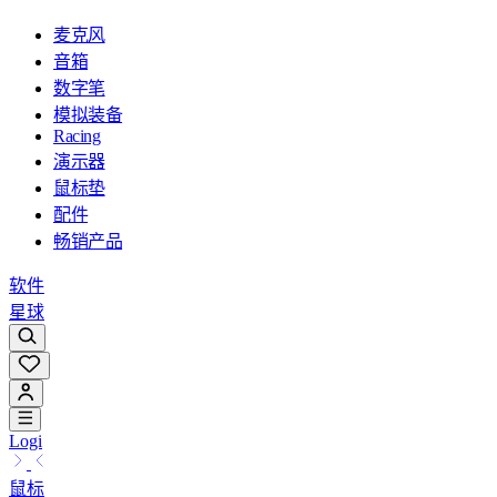
麦克风
音箱
数字笔
模拟装备
Racing
演示器
鼠标垫
配件
畅销产品
软件
星球
Logi
鼠标