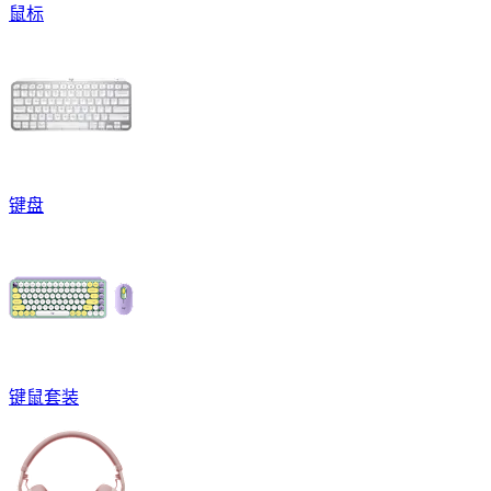
鼠标
键盘
键鼠套装