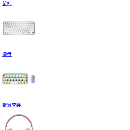
鼠标
键盘
键鼠套装