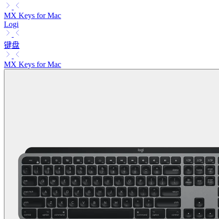
MX Keys for Mac
Logi
键盘
MX Keys for Mac