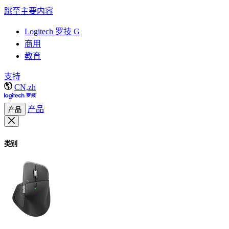
跳至主要内容
Logitech 罗技 G
商用
教育
支持
CN,zh
产品
产品
类别