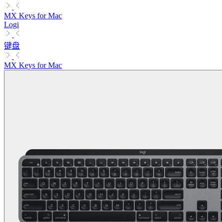
MX Keys for Mac
Logi
键盘
MX Keys for Mac