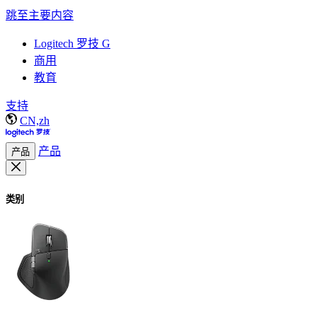
跳至主要内容
Logitech 罗技 G
商用
教育
支持
CN,zh
产品
产品
类别