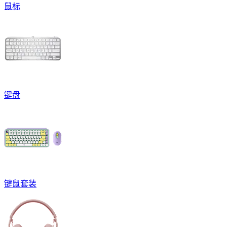
鼠标
键盘
键鼠套装