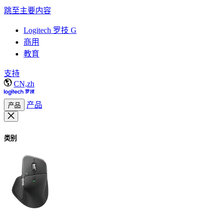
跳至主要内容
Logitech 罗技 G
商用
教育
支持
CN,zh
产品
产品
类别