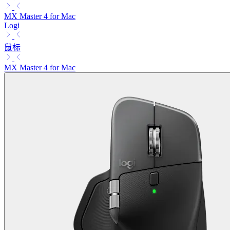
MX Master 4 for Mac
Logi
鼠标
MX Master 4 for Mac