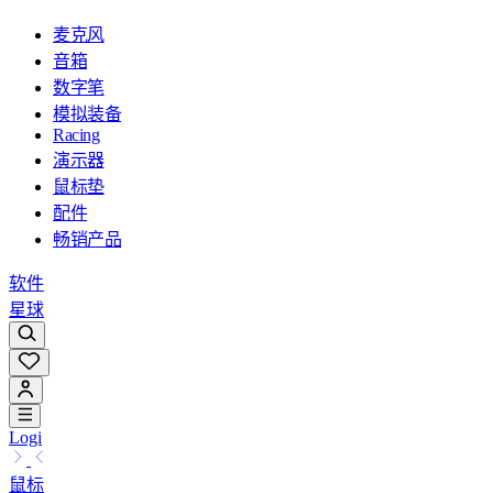
麦克风
音箱
数字笔
模拟装备
Racing
演示器
鼠标垫
配件
畅销产品
软件
星球
Logi
鼠标