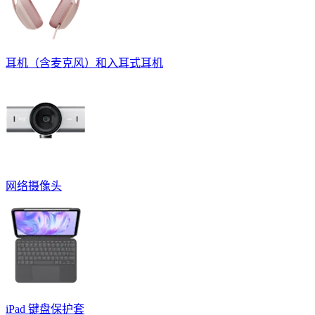
耳机（含麦克风）和入耳式耳机
网络摄像头
iPad 键盘保护套