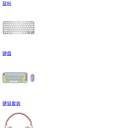
鼠标
键盘
键鼠套装