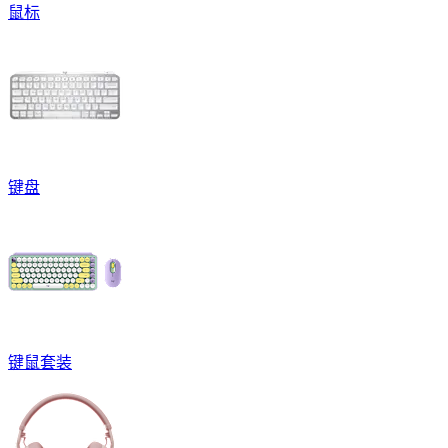
鼠标
键盘
键鼠套装