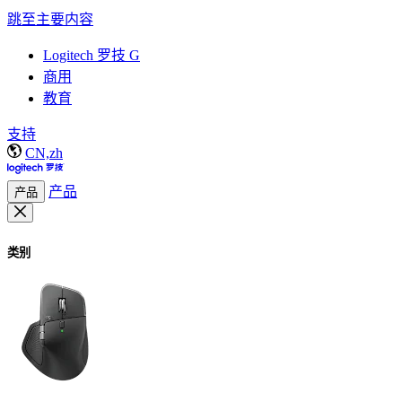
跳至主要内容
Logitech 罗技 G
商用
教育
支持
CN,zh
产品
产品
类别